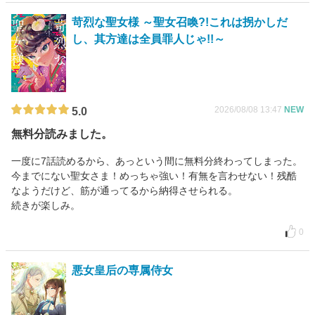
苛烈な聖女様 ～聖女召喚?!これは拐かしだ
し、其方達は全員罪人じゃ!!～
2026/08/08 13:47
NEW
5.0
無料分読みました。
一度に7話読めるから、あっという間に無料分終わってしまった。
今までにない聖女さま！めっちゃ強い！有無を言わせない！残酷
なようだけど、筋が通ってるから納得させられる。
続きが楽しみ。
0
悪女皇后の専属侍女