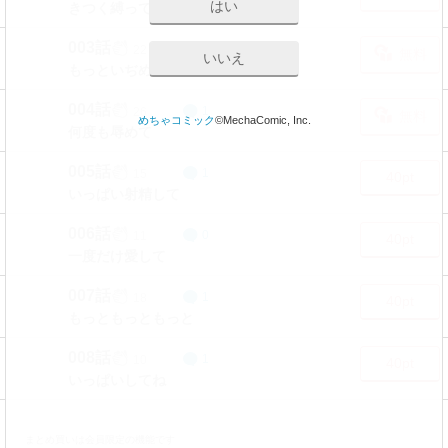
はい
きつく縛って
003話
22
1
無料
いいえ
もっといぢめて
004話
26
1
無料
めちゃコミック
©MechaComic, Inc.
何度も辱めて
005話
15
1
40pt
いっぱい射精して
006話
11
0
40pt
一度だけ愛して
007話
18
1
40pt
もっともっともっと
008話
10
1
40pt
いっぱいしてね
まとめ買いは会員限定の機能です