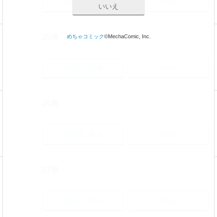
無料試し読み
150pt
いいえ
25巻
めちゃコミック
©MechaComic, Inc.
無料試し読み
150pt
26巻
無料試し読み
150pt
27巻
無料試し読み
150pt