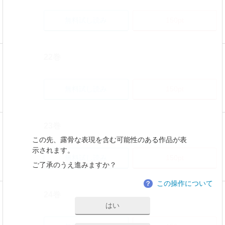
無料試し読み
150pt
22巻
無料試し読み
150pt
23巻
この先、露骨な表現を含む可能性のある作品が表
示されます。
無料試し読み
150pt
ご了承のうえ進みますか？
この操作について
？
24巻
はい