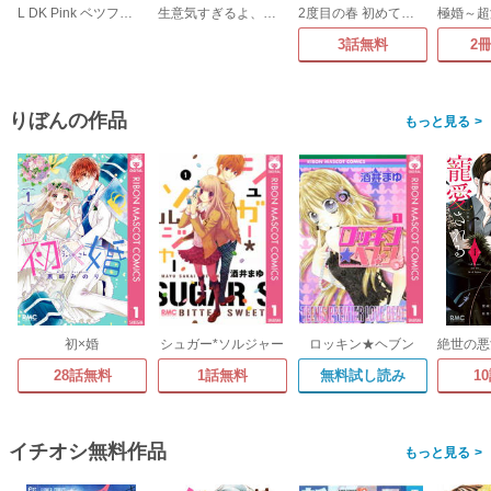
L DK Pink ベツフレプチ
生意気すぎるよ、茅ヶ矢くん
2度目の春 初めてのキス【マイクロ】
3話無料
2
りぼんの作品
>
初×婚
シュガー*ソルジャー
ロッキン★ヘブン
28話無料
1話無料
無料試し読み
1
イチオシ無料作品
>