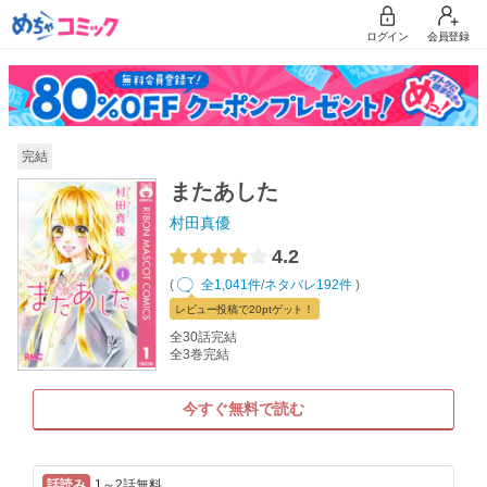
ログイン
会員登録
完結
またあした
村田真優
4.2
(
全1,041件
/
ネタバレ192件
)
レビュー
投稿で20pt
ゲット！
全30話完結
全3巻完結
今すぐ無料で読む
1～2話無料