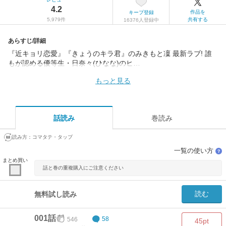
4.2
作品を
キープ登録
5,979件
共有する
16376人登録中
あらすじ/詳細
『近キョリ恋愛』『きょうのキラ君』のみきもと凜 最新ラブ! 誰
もが認める優等生・日奈々(ひなな)のヒ…
もっと見る
話読み
巻読み
読み方：
コマタテ・タップ
一覧の使い方
？
まとめ買い
話と巻の重複購入にご注意ください
読む
無料試し読み
001話
546
58
45pt