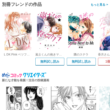
別冊フレンドの作品
>
L DK Pink ベツフレプチ
嵐士くんの抱きマクラ
隣のステラ
無料試し読み
無料試し読み
1
新たな才能を発掘！注目の投稿漫画