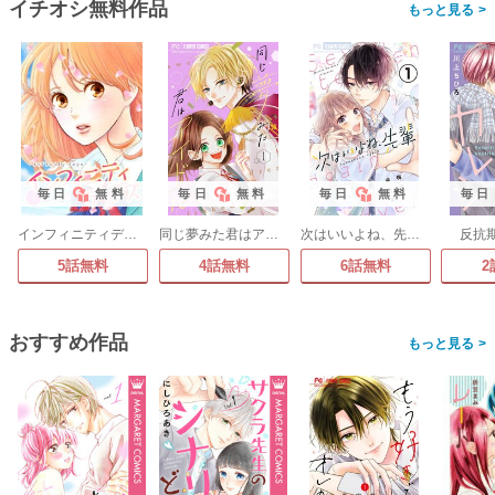
イチオシ無料作品
>
毎日
無料
毎日
無料
毎日
無料
毎日
インフィニティデイズ
同じ夢みた君はアイドル【マイクロ】
次はいいよね、先輩【マイクロ】
反抗
5話無料
4話無料
6話無料
2
おすすめ作品
>