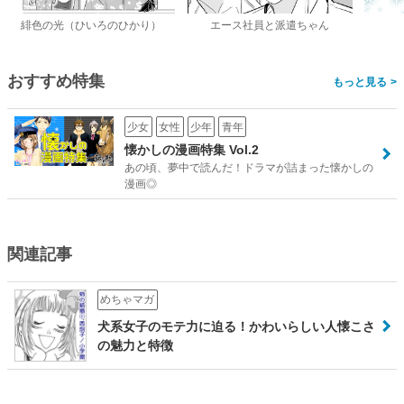
緋色の光（ひいろのひかり）
エース社員と派遣ちゃん
おすすめ特集
>
少女
女性
少年
青年
懐かしの漫画特集 Vol.2
あの頃、夢中で読んだ！ドラマが詰まった懐かしの
漫画◎
関連記事
めちゃマガ
犬系女子のモテ力に迫る！かわいらしい人懐こさ
の魅力と特徴