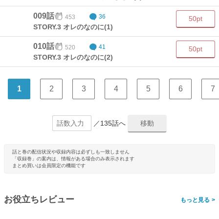
009話
453
36
50pt
STORY.3 オレのなのに(1)
010話
520
41
50pt
STORY.3 オレのなのに(2)
1
2
3
4
5
6
7
／135話へ
話と巻の配信状況や収録内容は必ずしも一致しません
「収録巻」の案内は、情報がある場合のみ表示されます
まとめ買いは会員限定の機能です
お役立ちレビュー
>