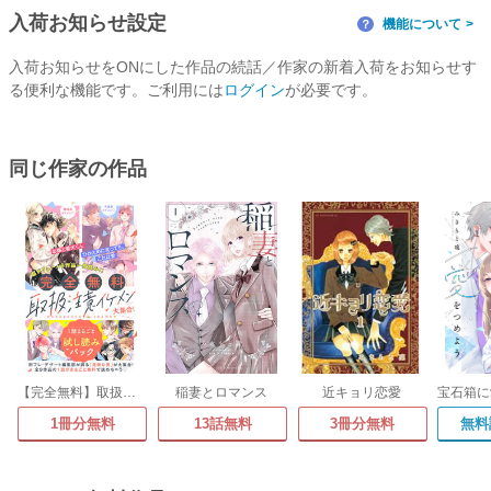
入荷お知らせ設定
機能について
？
入荷お知らせをONにした作品の続話／作家の新着入荷をお知らせす
る便利な機能です。ご利用には
ログイン
が必要です。
同じ作家の作品
【完全無料】取扱注意イケメン大集合! 1話まるごと試し読みパック
稲妻とロマンス
近キョリ恋愛
1冊分無料
13話無料
3冊分無料
無料