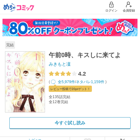
ログイン
会員登録
完結
午前0時、キスしに来てよ
みきもと凜
4.2
(
全5,979件
/
ネタバレ1,159件
)
レビュー
投稿で20pt
ゲット！
全135話完結
全12巻完結
今すぐ試し読み
レビュー