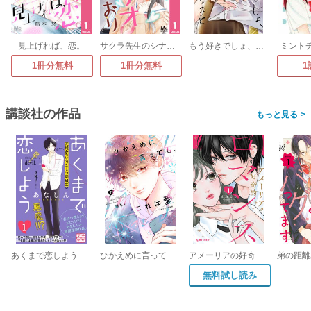
見上げれば、恋。
サクラ先生のシナリオどおり
もう好きでしょ、オレのこと
ミント
1冊分無料
1冊分無料
1
講談社の作品
>
あくまで恋しよう プチデザ
ひかえめに言っても、これは愛(7) 小冊子付き特装版
アメーリアの好奇的ロマンス
無料試し読み