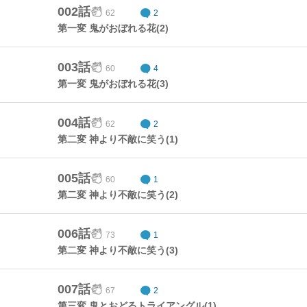
002話
62
2
第一変 鬼がおぼれる花(2)
003話
60
4
第一変 鬼がおぼれる花(3)
004話
62
2
第二変 神より不敵に笑う(1)
005話
60
1
第二変 神より不敵に笑う(2)
006話
73
1
第二変 神より不敵に笑う(3)
007話
67
2
第三変 鬼とおどるトライアングル(1)