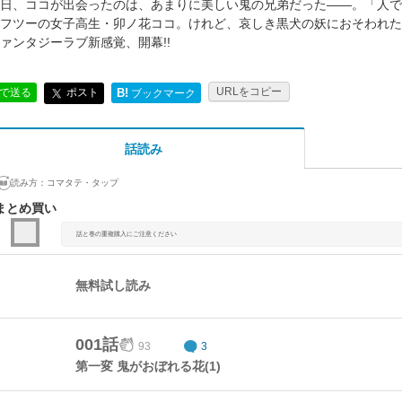
日、ココが出会ったのは、あまりに美しい鬼の兄弟だった――。「人で
フツーの女子高生・卯ノ花ココ。けれど、哀しき黒犬の妖におそわれたと
ァンタジーラブ新感覚、開幕!!
URLをコピー
ポスト
Eで送る
B!
ブックマーク
話読み
読み方：
コマタテ・タップ
まとめ買い
話と巻の重複購入にご注意ください
無料試し読み
001話
93
3
第一変 鬼がおぼれる花(1)