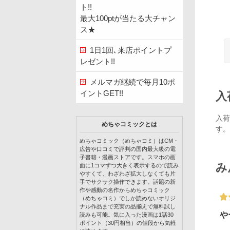
ト!!
最大100ptが当たる大チャン
ス★
1日1回､来店ポイントプ
レゼント!!
メルマガ継続で毎月10ポ
イントGET!!
入
入荷
めちゃコミックとは
す。
めちゃコミック（めちゃコミ）はCM・
広告や口コミで評判の国内最大級の電
子書籍・漫画ストアです。スマホの画
み
面に1コマずつ大きく表示するので読み
やすくて、わざわざ拡大しなくても片
手でサクサク操作できます。話題の新
作や感動の名作からめちゃコミック
（めちゃコミ）でしか読めないオリジ
ナル作品まで充実の品揃えで無料試し
や
読みも可能。気に入った漫画は1話30
ポイント（30円相当）の値段から気軽