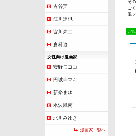
その
古谷実
ごく
風フ
江川達也
LIN
皆川亮二
倉科遼
女性向け漫画家
安野モヨコ
円城寺マキ
新條まゆ
水波風南
北川みゆき
漫画家一覧へ