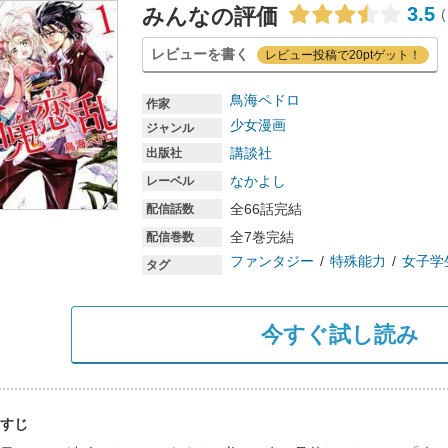
3.5
みんなの評価
(
レビューを書く
レビュー投稿で20ptゲット！
鳥海ペドロ
作家
少女漫画
ジャンル
講談社
出版社
なかよし
レーベル
全66話完結
配信話数
全7巻完結
配信巻数
ファンタジー
特殊能力
女子学
タグ
今すぐ試し読み
すじ