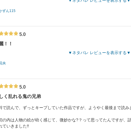
ネタバレ レビューを表示する
かずん115
5.0
麗！！
ネタバレ レビューを表示する
花央
5.0
しく乱れる鬼の兄弟
料で読んで、ずっとキープしていた作品ですが、ようやく最後まで読み
初の内は人物の絵が幼く感じて、微妙かな?？って思ってたんですが、
れていきました‼