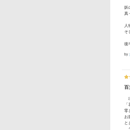
妖
真
人
そ
後
by
百
出
「
零
お
と
ラ