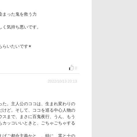
染まった鬼を救う力
しく気持ち悪いです。
もらいたいです✴
0
2022/10/13 20:13
った。主人公のココは、生まれ変わりの
だけど。そして、ココを巡る中心人物の
ウスまで、まさに百鬼夜行、うん、もう
もカッコいいときと、ごちゃごちゃする
えばご都合主義かと…。特に、零と十の