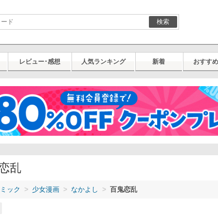
検索
レビュー･感想
人気ランキング
新着
おすす
恋乱
ミック
少女漫画
なかよし
百鬼恋乱