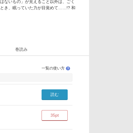
はないもの」が見えること以外は、ごく
き、眠っていた力が目覚めて……!? 和
巻読み
一覧の使い方
？
読む
35pt