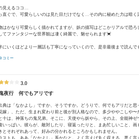
の見えるココ…
っ直ぐで、可愛らしいのは見た目だけでなく…その内に秘めた力は暗く
物はかなり可愛らしく描かれてますが、妖の描写はどこかリアルで恐ろ
してファンタジーな世界観は凄く綺麗で、魅せられます💓
半にいくほどより一層話も丁寧になっていくので、是非最後まで読んで
タコミー
3.0
鬼夜行 何でもアリです
典は「なかよし」ですか、そうですか。どうりで、何でもアリだと思
花嫁」、ただ、生まれ変わり前と後が別人格なので、多少ややこしや〜
と十は、神落ちの鬼兄弟。そこに、天使やら妖やら、その上、全能神ゼ
腹いっぱい。彼らが、敵対したり、寝返ったりと、まあ忙しいこと、画
きとそれぞれあって、好みの分かれるところかもしれません。
ストも、ああ「なかよし」系かなと。よく言えば丸く収まる、悪く言