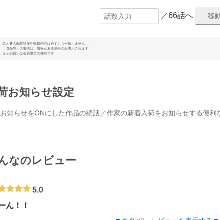
／66話へ
話と巻の配信状況や収録内容は必ずしも一致しません
「収録巻」の案内は、情報がある場合のみ表示されます
まとめ買いは会員限定の機能です
荷お知らせ設定
お知らせをONにした作品の続話／作家の新着入荷をお知らせする便利
んなのレビュー
5.0
ーん！！