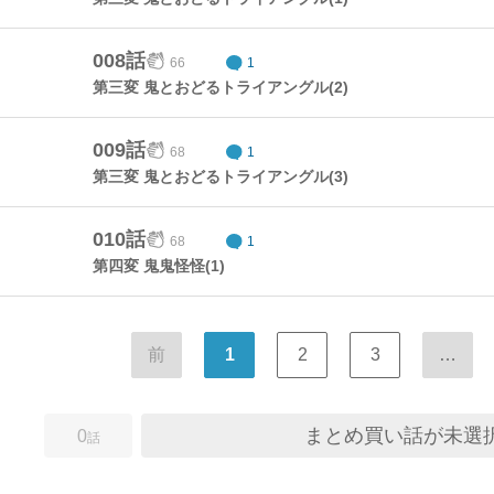
008話
66
1
第三変 鬼とおどるトライアングル(2)
009話
68
1
第三変 鬼とおどるトライアングル(3)
010話
68
1
第四変 鬼鬼怪怪(1)
前
1
2
3
…
まとめ買い話が未選
0
話