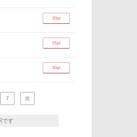
30pt
35pt
30pt
7
次
択です