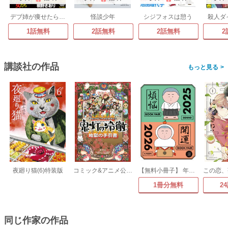
デブ姉が痩せたら…
怪談少年
シジフォスは憩う
殺人ダイ
1話無料
2話無料
2話無料
2
講談社の作品
>
夜廻り猫(6)特装版
コミック&アニメ公式ガイド 鬼灯の冷徹 地獄の手引書
【無料小冊子】 年末年始のお供になる108冊 講談社 煩悩×開運ブックフェア 2025-2026
1冊分無料
2
同じ作家の作品