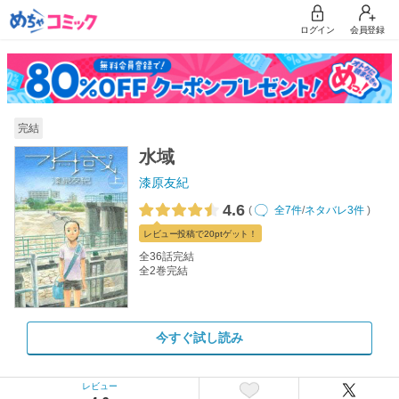
ログイン
会員登録
完結
水域
漆原友紀
4.6
(
全7件
/
ネタバレ3件
)
レビュー
投稿で20pt
ゲット！
全36話完結
全2巻完結
今すぐ試し読み
レビュー