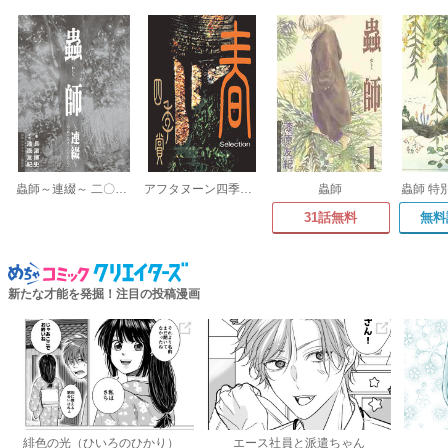
蟲師～連綴～ 二〇〇四〇七〇九-二〇〇六〇八〇八
アフタヌーン四季賞CHRONICLE 1987-2000
蟲師
蟲師 特
31話無料
無料
新たな才能を発掘！注目の投稿漫画
緋色の光（ひいろのひかり）
エース社員と派遣ちゃん