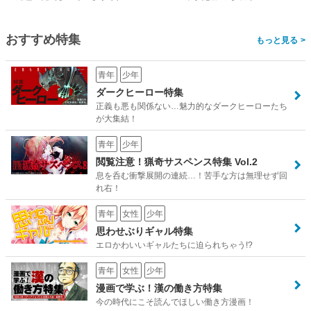
おすすめ特集
>
青年
少年
ダークヒーロー特集
正義も悪も関係ない…魅力的なダークヒーローたち
が大集結！
青年
少年
閲覧注意！猟奇サスペンス特集 Vol.2
息を呑む衝撃展開の連続…！苦手な方は無理せず回
れ右！
青年
女性
少年
思わせぶりギャル特集
エロかわいいギャルたちに迫られちゃう!?
青年
女性
少年
漫画で学ぶ！漢の働き方特集
今の時代にこそ読んでほしい働き方漫画！