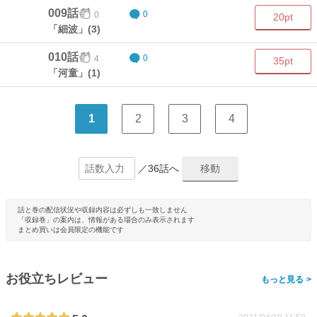
009話
0
0
20pt
「細波」(3)
010話
4
0
35pt
「河童」(1)
1
2
3
4
／36話へ
話と巻の配信状況や収録内容は必ずしも一致しません
「収録巻」の案内は、情報がある場合のみ表示されます
まとめ買いは会員限定の機能です
お役立ちレビュー
>