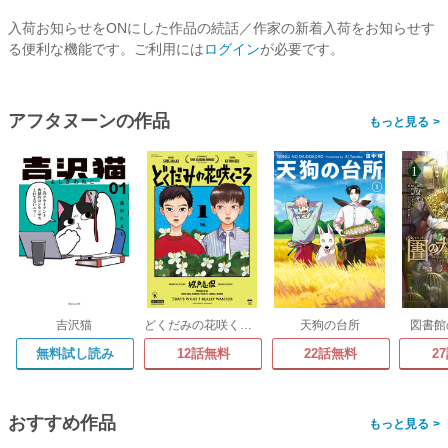
入荷お知らせをONにした作品の続話／作家の新着入荷をお知らせす
る便利な機能です。ご利用には
ログイン
が必要です。
アフタヌーンの作品
>
吉沢猫
どくだみの花咲くころ
天狗の台所
図書館
無料試し読み
12話無料
22話無料
2
おすすめ作品
>