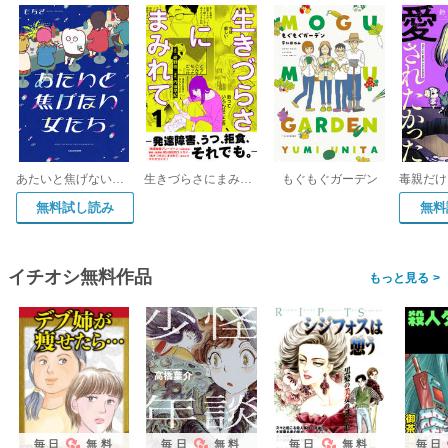
あたいと焦げない女たち
生きづらさにまみれて～発達障害、うつ、拒食、それでも。～【電子単行本版】
もぐもぐガーデン
無料試し読み
無料
イチオシ無料作品
>
毎日
無料
毎日
無料
毎日
無料
毎日