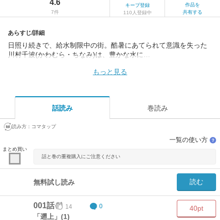
4.6
作品を
キープ登録
7件
共有する
110人登録中
あらすじ/詳細
日照り続きで、給水制限中の街。酷暑にあてられて意識を失った
川村千波(かわむら・ちなみ)は、豊かな水に…
もっと見る
話読み
巻読み
読み方：
コマタップ
一覧の使い方
？
まとめ買い
話と巻の重複購入にご注意ください
読む
無料試し読み
001話
14
0
40pt
「遡上」(1)