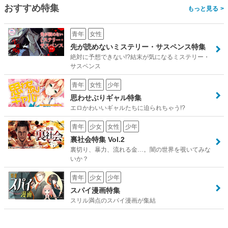
おすすめ特集
>
青年
女性
先が読めないミステリー・サスペンス特集
絶対に予想できない!?結末が気になるミステリー・
サスペンス
青年
女性
少年
思わせぶりギャル特集
エロかわいいギャルたちに迫られちゃう!?
青年
少女
女性
少年
裏社会特集 Vol.2
裏切り、暴力、流れる金…。闇の世界を覗いてみな
いか？
青年
少女
少年
スパイ漫画特集
スリル満点のスパイ漫画が集結