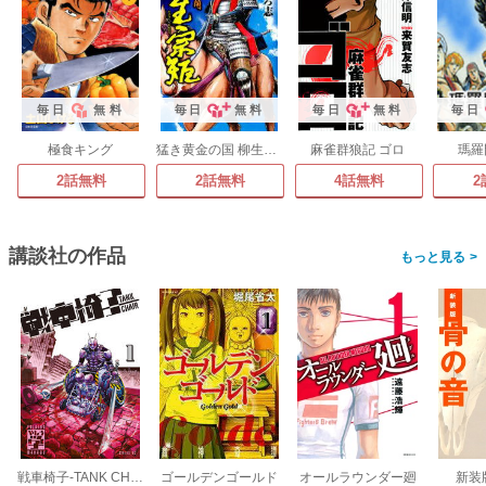
毎日
無料
毎日
無料
毎日
無料
毎日
極食キング
猛き黄金の国 柳生宗矩
麻雀群狼記 ゴロ
瑪羅
2話無料
2話無料
4話無料
2
講談社の作品
>
戦車椅子-TANK CHAIR-
ゴールデンゴールド
オールラウンダー廻
新装