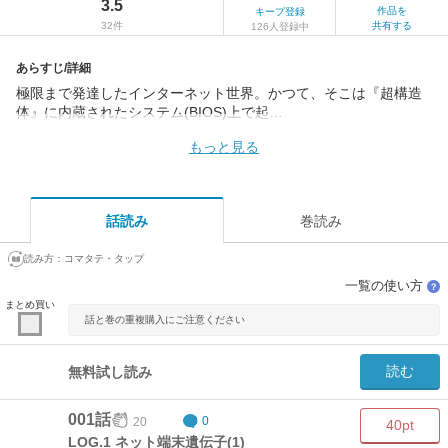
3.5
作品を
キープ登録
32件
共有する
126人登録中
あらすじ/詳細
極限まで発達したインターネット世界。かつて、そこは『超構造
体』に内蔵されたシステム(BIOS)上で起…
もっと見る
話読み
巻読み
読み方：
コマタテ・タップ
一覧の使い方
？
まとめ買い
話と巻の重複購入にご注意ください
読む
無料試し読み
001話
20
0
40pt
LOG.1 ネット端末遺伝子(1)