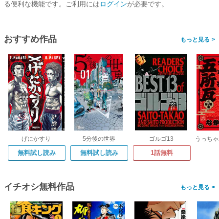
る便利な機能です。ご利用には
ログイン
が必要です。
おすすめ作品
>
げにかすり
5分後の世界
ゴルゴ13
無料試し読み
無料試し読み
1話無料
イチオシ無料作品
>