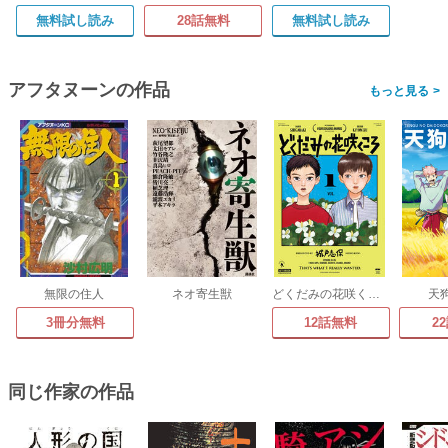
無料試し読み
28話無料
無料試し読み
アフタヌーンの作品
>
無限の住人
ネオ寄生獣
どくだみの花咲くころ
天
3冊分無料
12話無料
2
同じ作家の作品