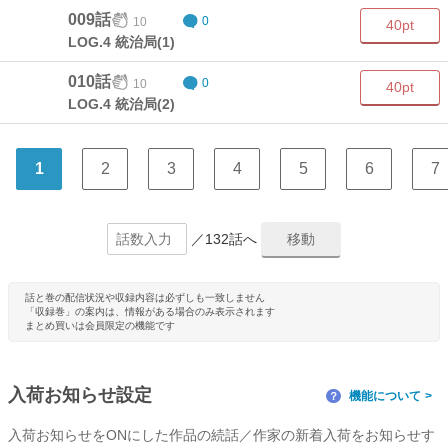
009話
10
0
40pt
LOG.4 統治局(1)
010話
10
0
40pt
LOG.4 統治局(2)
1
2
3
4
5
6
7
／132話へ
話と巻の配信状況や収録内容は必ずしも一致しません
「収録巻」の案内は、情報がある場合のみ表示されます
まとめ買いは会員限定の機能です
入荷お知らせ設定
機能について
？
入荷お知らせをONにした作品の続話／作家の新着入荷をお知らせす