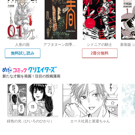
人形の国
アフタヌーン四季賞CHRONICLE 1987-2000
シドニアの騎士
無料試し読み
2冊分無料
新たな才能を発掘！注目の投稿漫画
緋色の光（ひいろのひかり）
エース社員と派遣ちゃん