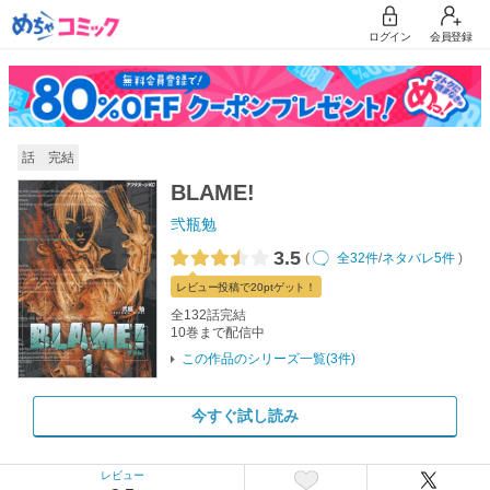
ログイン
会員登録
話 完結
BLAME!
弐瓶勉
3.5
(
全32件
/
ネタバレ5件
)
レビュー
投稿で20pt
ゲット！
全132話完結
10巻まで配信中
この作品のシリーズ一覧(3件)
今すぐ試し読み
レビュー