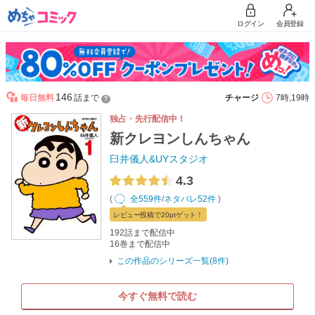
ログイン
会員登録
146
毎日無料
話まで
チャージ
7時,19時
？
独占・先行配信中！
新クレヨンしんちゃん
臼井儀人&UYスタジオ
4.3
(
全559件
/
ネタバレ52件
)
レビュー
投稿で20pt
ゲット！
192話まで配信中
16巻まで配信中
この作品のシリーズ一覧(8件)
今すぐ無料で読む