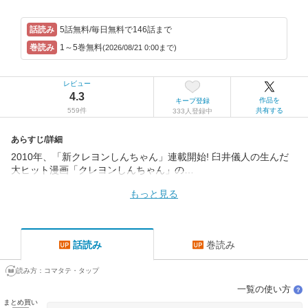
5話無料/毎日無料で146話まで
1～5巻無料
(2026/08/21 0:00まで)
レビュー
4.3
作品を
キープ登録
559件
共有する
333人登録中
あらすじ/詳細
2010年、「新クレヨンしんちゃん」連載開始! 臼井儀人の生んだ
大ヒット漫画「クレヨンしんちゃん」の…
もっと見る
話読み
巻読み
読み方：
コマタテ・タップ
一覧の使い方
？
まとめ買い