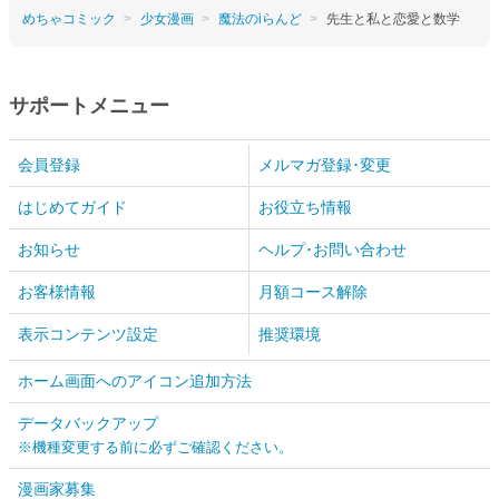
めちゃコミック
少女漫画
魔法のiらんど
先生と私と恋愛と数学
サポートメニュー
会員登録
メルマガ登録･変更
はじめてガイド
お役立ち情報
お知らせ
ヘルプ･お問い合わせ
お客様情報
月額コース解除
表示コンテンツ設定
推奨環境
ホーム画面へのアイコン追加方法
データバックアップ
※機種変更する前に必ずご確認ください。
漫画家募集