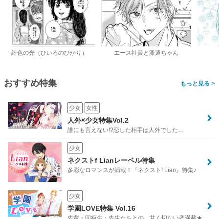
緋色の光（ひいろのひかり）
エース社員と派遣ちゃん
おすすめ特集
>
少女
女性
人外×少女特集Vol.2
誰にも言えない!?恋した相手は人外でした…
少女
ネクストf Lianレーベル特集
多彩なロマンスが満載！『ネクストf Lian』特集♪
少女
学園LOVE特集 Vol.16
先輩・同級生・先生たちとの、甘く切ない恋満載★