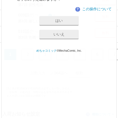
無料
第7回 仮性包茎
この操作について
？
009話
77
1
無料
はい
第8回 嬉しい誤解
010話
53
2
無料
いいえ
第9回 危機一発
めちゃコミック
©MechaComic, Inc.
1
2
3
4
5
6
7
／364話へ
話と巻の配信状況や収録内容は必ずしも一致しません
「収録巻」の案内は、情報がある場合のみ表示されます
まとめ買いは会員限定の機能です
入荷お知らせ設定
機能について
？