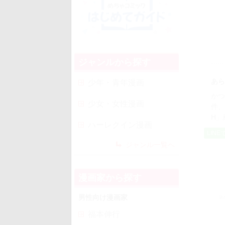
ジャンルから探す
あら
少年・青年漫画
かつ
少女・女性漫画
件、
H」
ハーレクイン漫画
LINE
ジャンル一覧へ
漫画家から探す
男性向け漫画家
話
福本伸行