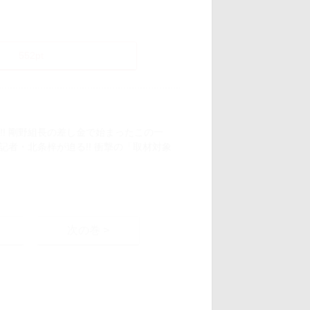
552pt
! 剛野組長の差し金で始まったこの一
記者・北条梓が迫る!! 衝撃の「取材対象
次の巻 >