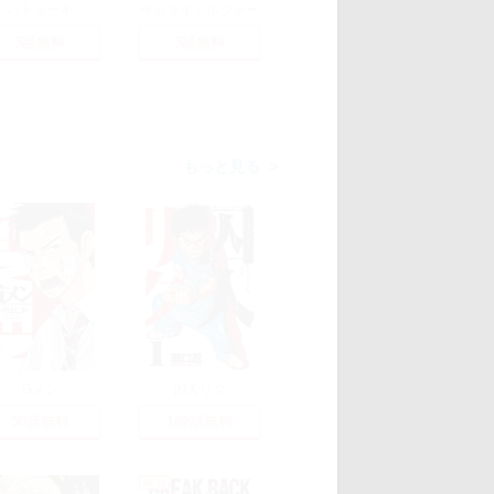
バトゥーキ
サムライソルジャー
3話無料
3話無料
>
Gメン
囚人リク
50話無料
102話無料