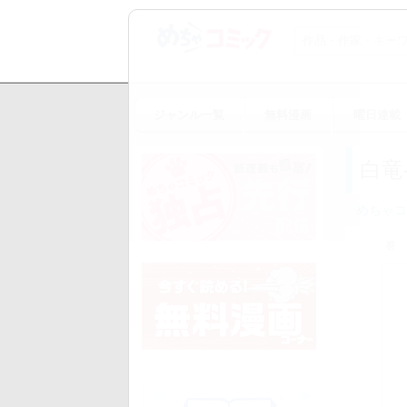
ジャンル一覧
無料漫画
曜日連載
白竜-
めちゃコ
巻 