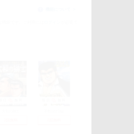
機能について
？
な機能です。ご利用には
ログイン
が必要で
毎日
無料
毎日
無料
大和の獅士
不動(凶行編)
2話無料
2話無料