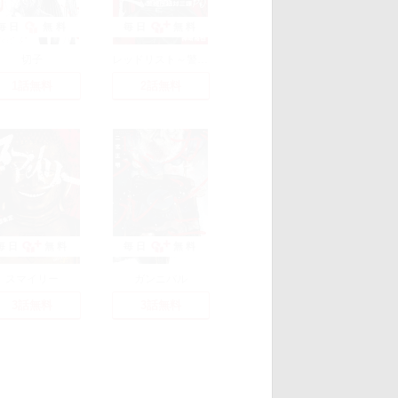
毎日
無料
毎日
無料
切子
レッドリスト～警視庁組対三課PO～
1話無料
2話無料
毎日
無料
毎日
無料
スマイリー
ガンニバル
3話無料
3話無料