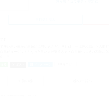
無愛想
コワモテ
安定感
無料試し読み
すじ
て無い黒い依頼が黒須組に舞い込んだ。それは、一流経済誌からの取材!
白竜がターゲットとなった!! いまだ謎多き男・白川竜也…その素顔に女
編──!!
URLをコピー
ポスト
で送る
B!
ブックマーク
< 前の巻
巻の一覧へ
と巻の配信状況や収録内容は必ずしも一致しません