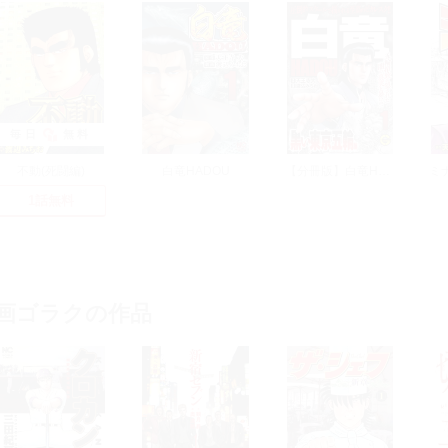
毎日
無料
不動(死闘編)
白竜HADOU
【分冊版】白竜HADOUスペシャル 黒い東京五輪 編
1話無料
画ゴラクの作品