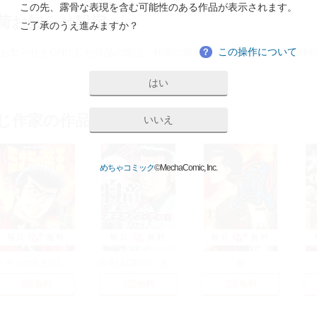
この先、露骨な表現を含む可能性のある作品が表示されます。
荷お知らせ設定
ご了承のうえ進みますか？
この操作について
お知らせをONにした作品の続話／作家の新着入荷をお知らせする便利
？
はい
じ作家の作品
いいえ
めちゃコミック
©MechaComic, Inc.
毎日
無料
毎日
無料
毎日
無料
ミナミの帝王(91巻～)
白竜LEGEND～原子力マフィア編
鳳
3話無料
2話無料
3話無料