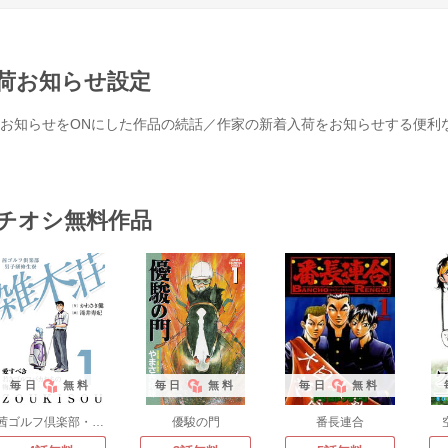
荷お知らせ設定
お知らせをONにした作品の続話／作家の新着入荷をお知らせする便利
チオシ無料作品
毎日
無料
毎日
無料
毎日
無料
茜ゴルフ倶楽部・男子研修生寮 雑木荘
優駿の門
番長連合