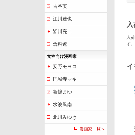
古谷実
江川達也
入
皆川亮二
入荷
す。
倉科遼
女性向け漫画家
イ
安野モヨコ
円城寺マキ
新條まゆ
水波風南
北川みゆき
漫画家一覧へ