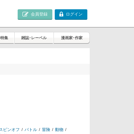
会員登録
ログイン
め特集
雑誌･レーベル
漫画家･作家
スピンオフ
バトル
冒険
動物