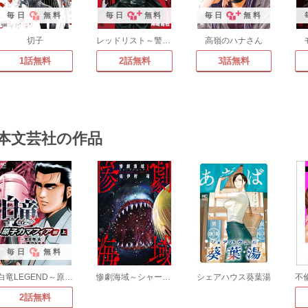
毎日
無料
毎日
無料
毎日
無料
切子
レッドリスト～警視庁組対三課PO～
高嶺のハナさん
1話無料
2話無料
3話無料
本文芸社の作品
毎日
無料
白竜LEGEND～原子力マフィア編
惨劇海域～シャークパニック～
シェアハウス葵葉湯
2話無料