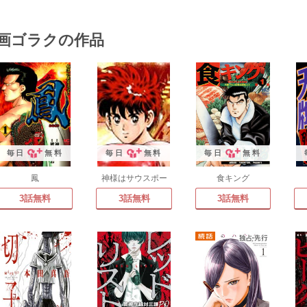
画ゴラクの作品
毎日
無料
毎日
無料
毎日
無料
鳳
神様はサウスポー
食キング
3話無料
3話無料
3話無料