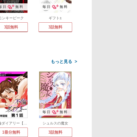
毎日
無料
毎日
無料
モンキーピーク
ギフト±
3話無料
3話無料
>
毎日
無料
不倫ダイアリー【単話版】
シュルスの魔女
1冊分無料
3話無料