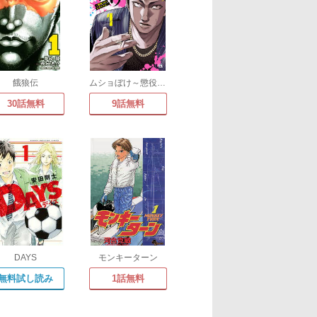
餓狼伝
ムショぼけ～懲役たちのレクイエム～
30話無料
9話無料
DAYS
モンキーターン
無料試し読み
1話無料