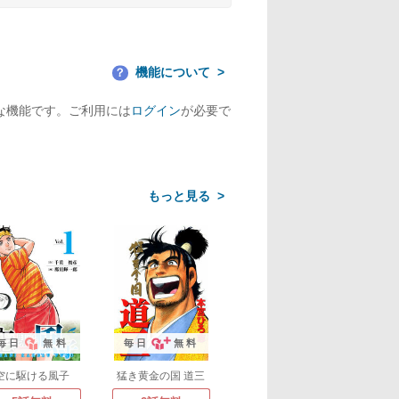
機能について
？
な機能です。ご利用には
ログイン
が必要で
>
毎日
無料
毎日
無料
空に駆ける風子
猛き黄金の国 道三