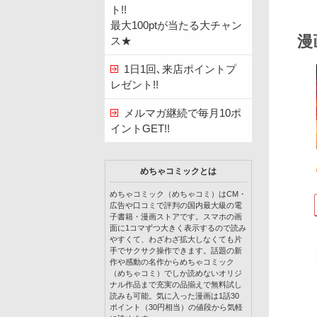
ト!!
最大100ptが当たる大チャン
漫
ス★
1日1回､来店ポイントプ
レゼント!!
メルマガ継続で毎月10ポ
イントGET!!
めちゃコミックとは
めちゃコミック（めちゃコミ）はCM・
広告や口コミで評判の国内最大級の電
子書籍・漫画ストアです。スマホの画
面に1コマずつ大きく表示するので読み
やすくて、わざわざ拡大しなくても片
手でサクサク操作できます。話題の新
作や感動の名作からめちゃコミック
（めちゃコミ）でしか読めないオリジ
ナル作品まで充実の品揃えで無料試し
読みも可能。気に入った漫画は1話30
ポイント（30円相当）の値段から気軽