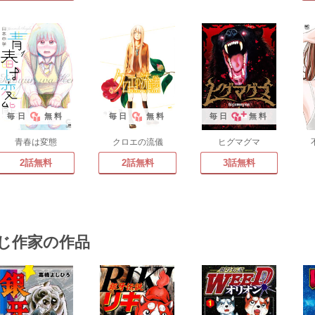
毎日
無料
毎日
無料
毎日
無料
青春は変態
クロエの流儀
ヒグマグマ
2話無料
2話無料
3話無料
じ作家の作品