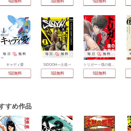
4話無料
3話無料
5話無料
毎日
無料
毎日
無料
毎日
無料
キャディ愛
SIDOOH―士道―
トリガー～僕の復讐劇～
5話無料
3話無料
5話無料
すすめ作品