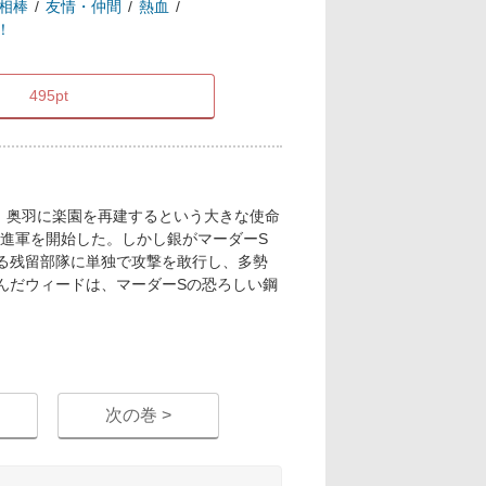
相棒
友情・仲間
熱血
！
495pt
放、奥羽に楽園を再建するという大きな使命
進軍を開始した。しかし銀がマーダーS
る残留部隊に単独で攻撃を敢行し、多勢
んだウィードは、マーダーSの恐ろしい鋼
次の巻 >