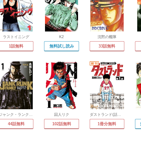
ラストイニング
K2
沈黙の艦隊
1話無料
無料試し読み
33話無料
ジャンク・ランク・ファミリー
囚人リク
ダストランド(話売り)
44話無料
102話無料
1冊分無料