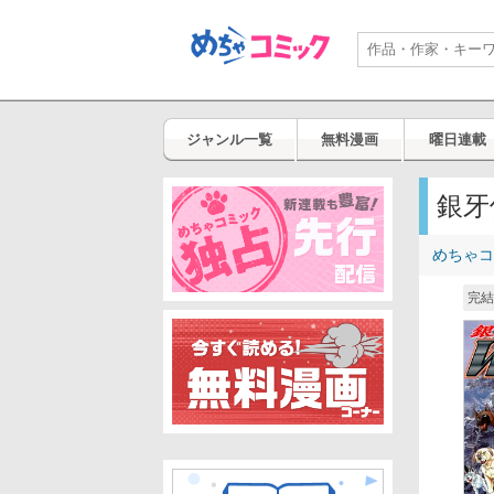
ジャンル一覧
無料漫画
曜日連載
銀牙
めちゃコ
完結