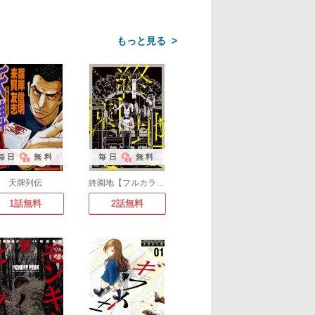
>
毎日
無料
毎日
無料
天牌列伝
終園地【フルカラー】
1話無料
2話無料