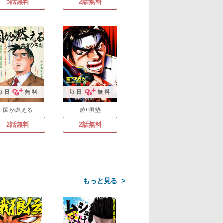
5話無料
2話無料
毎日
無料
毎日
無料
国が燃える
暁!!男塾
2話無料
2話無料
>