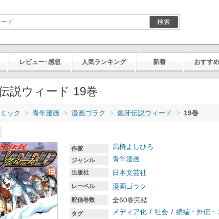
検索
レビュー･感想
人気ランキング
新着
おすす
伝説ウィード 19巻
ミック
青年漫画
漫画ゴラク
銀牙伝説ウィード
19巻
高橋よしひろ
作家
青年漫画
ジャンル
日本文芸社
出版社
漫画ゴラク
レーベル
全60巻完結
配信巻数
メディア化
社会
続編・外伝・
タグ