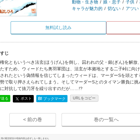
動物・生き物
娘・息子
子供
キャラが魅力的
切ない
アツい
無料試し読み
すじ
権化ともいうべき法玄(ほうげん)を倒し、囚われの父・銀(ぎん)を解
たすため、ウィードたち奥羽軍団は、法玄が本拠地とする二子峠に向け
されたという偽情報を信じてしまったウィードは、マーダーSを頭とす
勢で取り押さえられてしまう。そしてマーダーSとのタイマン勝負に挑
に対抗して抜刀牙を繰り出すのだが……!?
URLをコピー
ポスト
で送る
B!
ブックマーク
< 前の巻
巻の一覧へ
と巻の配信状況や収録内容は必ずしも一致しません