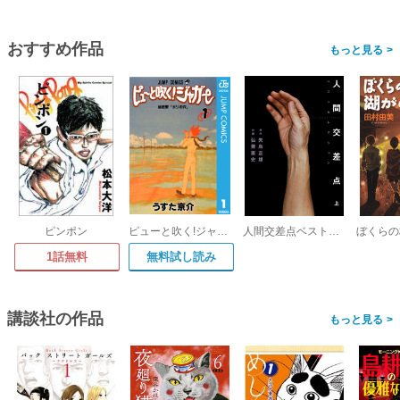
おすすめ作品
>
ピンポン
ピューと吹く!ジャガー モノクロ版
人間交差点ベストセレクション
1話無料
無料試し読み
講談社の作品
>