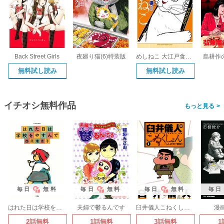
Back Street Girls
夜廻り猫(6)特装版
めしねこ 大江戸食楽猫物語
島耕作
無料試し読み
無料試し読み
イチオシ無料作品
>
毎日
無料
毎日
無料
毎日
無料
毎日
はれた日は学校をやすんで
夫婦で鬱るんです
臼井儀人こねくしょん
漫
2話無料
1話無料
3話無料
1