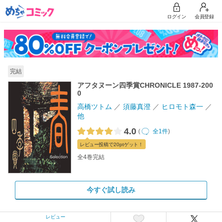
ログイン
会員登録
完結
アフタヌーン四季賞CHRONICLE 1987-200
0
高橋ツトム
須藤真澄
ヒロモト森一
他
4.0
(
全1件
)
レビュー
投稿で20pt
ゲット！
全4巻完結
今すぐ試し読み
レビュー