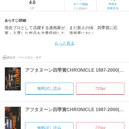
4.0
作品を
キープ登録
1件
共有する
7人登録中
あらすじ/詳細
現在プロとして活躍する漫画家が、まだ新人の頃、四季賞に応
募・入選した作品を大量収録した、漫画界におい…
もっと見る
読み方：
ページヨコ・タテ
アフタヌーン四季賞CHRONICLE 1987-2000(春)
無料試し読み
720pt
アフタヌーン四季賞CHRONICLE 1987-2000(夏)
無料試し読み
720pt