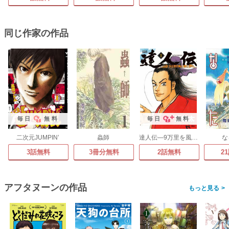
同じ作家の作品
毎日
無料
毎日
無料
二次元JUMPIN’
蟲師
達人伝―9万里を風に乗り―
な
3話無料
3冊分無料
2話無料
2
アフタヌーンの作品
>