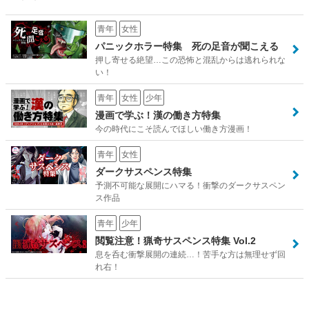
青年
女性
パニックホラー特集 死の足音が聞こえる
押し寄せる絶望…この恐怖と混乱からは逃れられな
い！
青年
女性
少年
漫画で学ぶ！漢の働き方特集
今の時代にこそ読んでほしい働き方漫画！
青年
女性
ダークサスペンス特集
予測不可能な展開にハマる！衝撃のダークサスペン
ス作品
青年
少年
閲覧注意！猟奇サスペンス特集 Vol.2
息を呑む衝撃展開の連続…！苦手な方は無理せず回
れ右！