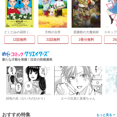
どくだみの花咲くころ
天狗の台所
図書館の大魔術師
12話無料
22話無料
2冊分無料
2
新たな才能を発掘！注目の投稿漫画
緋色の光（ひいろのひかり）
エース社員と派遣ちゃん
おすすめ特集
>