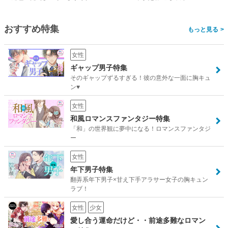
おすすめ特集
>
女性
ギャップ男子特集
そのギャップずるすぎる！彼の意外な一面に胸キュ
ン♥
女性
和風ロマンスファンタジー特集
「和」の世界観に夢中になる！ロマンスファンタジ
ー
女性
年下男子特集
翻弄系年下男子×甘え下手アラサー女子の胸キュン
ラブ！
女性
少女
愛し合う運命だけど・・前途多難なロマン