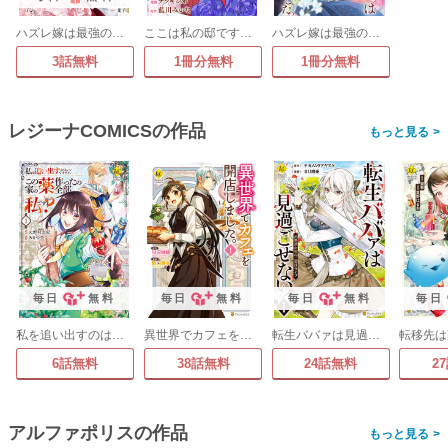
ハズレ嫁は最強の天才公爵様と再婚しました。
ここは私の邸です。そろそろ出て行ってくれます?(分冊版)
ハズレ嫁は最強の天才公爵様と再婚しました。(分冊版)
3話無料
1冊分無料
1冊分無料
レジーナCOMICSの作品
>
毎日
無料
毎日
無料
毎日
無料
毎日
私を追い出すのはいいですけど、この家の薬作ったの全部私ですよ?
異世界でカフェを開店しました。
転生ババァは見過ごせない! 元悪徳女帝の二周目ライフ
6話無料
38話無料
24話無料
2
アルファポリスの作品
>