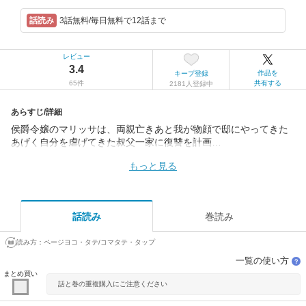
3話無料/毎日無料で12話まで
レビュー
3.4
作品を
キープ登録
65件
共有する
2181人登録中
あらすじ/詳細
侯爵令嬢のマリッサは、両親亡きあと我が物顔で邸にやってきた
あげく自分を虐げてきた叔父一家に復讐を計画…
もっと見る
話読み
巻読み
読み方：
ページヨコ・タテ/コマタテ・タップ
一覧の使い方
？
まとめ買い
話と巻の重複購入にご注意ください