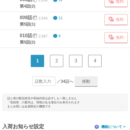
2,656
12
無料
第4話(2)
009話
2,543
11
無料
第5話(1)
010話
2,587
8
無料
第5話(2)
1
2
3
4
／34話へ
話と巻の配信状況や収録内容は必ずしも一致しません
「収録巻」の案内は、情報がある場合のみ表示されます
まとめ買いは会員限定の機能です
入荷お知らせ設定
機能について
？