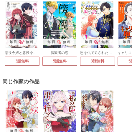
毎日
無料
毎日
無料
毎日
無料
毎日
悪役令嬢と悪役令息が、出逢って恋に落ちたなら ～名無しの精霊と契約して追い出された令嬢は、今日も令息と競い合っているようです～【分冊版】(コミック)
傍観者の恋
恩を仇で返された令嬢の家族が黙っている訳がない
3話無料
5話無料
3話無料
5
同じ作家の作品
毎日
無料