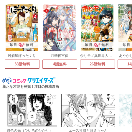
毎日
無料
毎日
無料
毎日
居酒屋ぼったくり
月華後宮伝
余りモノ異世界人の自由生活 勇者じゃないので勝手にやらせてもらいます
あやか
38話無料
4話無料
26話無料
1
新たな才能を発掘！注目の投稿漫画
緋色の光（ひいろのひかり）
エース社員と派遣ちゃん