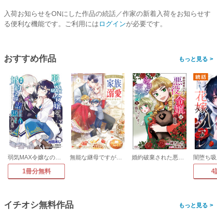
入荷お知らせをONにした作品の続話／作家の新着入荷をお知らせす
る便利な機能です。ご利用には
ログイン
が必要です。
おすすめ作品
>
弱気MAX令嬢なのに、辣腕婚約者様の賭けに乗ってしまった
無能な継母ですが、家族の溺愛が止まりません!
婚約破棄された悪役令嬢はチートタヌキと組んでショタ王子を盛り立てます! コミック版
1冊分無料
4
イチオシ無料作品
>