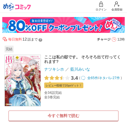
ログイン
会員登録
12
毎日無料
話まで
チャージ
12時
？
完結
ここは私の邸です。 そろそろ出て行ってく
れます?
ナツキシホ
藍川みいな
3.4
(
全65件
/
ネタバレ27件
)
レビュー
投稿で20pt
ゲット！
全34話完結
全3巻完結
今すぐ無料で読む