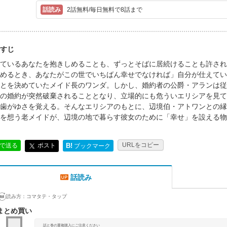
2話無料/毎日無料で8話まで
すじ
ているあなたを抱きしめることも、ずっとそばに居続けることも許され
めるとき、あなたがこの世でいちばん幸せでなければ」自分が仕えてい
とを決めていたメイド長のワンダ。しかし、婚約者の公爵・アランは従
の婚約が突然破棄されることとなり、立場的にも危ういエリシアを見て
歯がゆさを覚える。そんなエリシアのもとに、辺境伯・アトワンとの縁談
を想う老メイドが、辺境の地で暮らす彼女のために「幸せ」を設える物
URLをコピー
ポスト
Eで送る
B!
ブックマーク
話読み
読み方：
コマタテ・タップ
まとめ買い
話と巻の重複購入にご注意ください