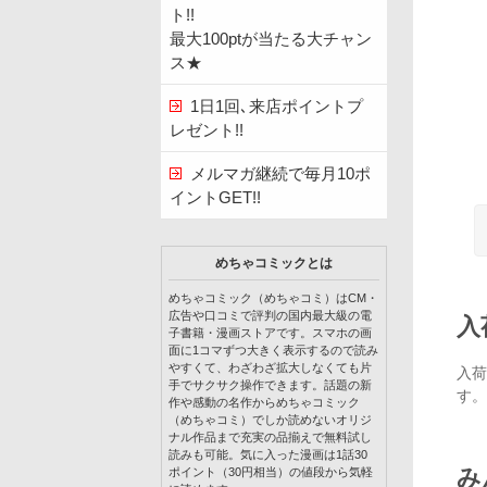
ト!!
最大100ptが当たる大チャン
ス★
1日1回､来店ポイントプ
レゼント!!
メルマガ継続で毎月10ポ
イントGET!!
めちゃコミックとは
めちゃコミック（めちゃコミ）はCM・
広告や口コミで評判の国内最大級の電
入
子書籍・漫画ストアです。スマホの画
面に1コマずつ大きく表示するので読み
やすくて、わざわざ拡大しなくても片
入荷
手でサクサク操作できます。話題の新
す。
作や感動の名作からめちゃコミック
（めちゃコミ）でしか読めないオリジ
ナル作品まで充実の品揃えで無料試し
読みも可能。気に入った漫画は1話30
み
ポイント（30円相当）の値段から気軽