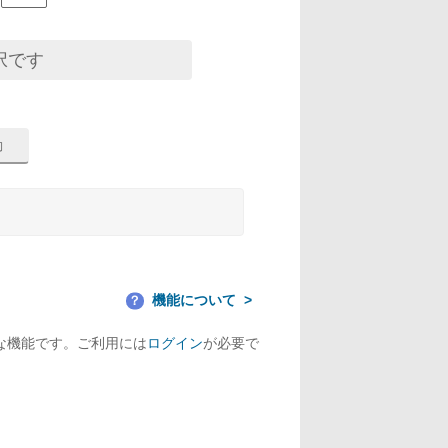
択です
機能について
？
な機能です。ご利用には
ログイン
が必要で