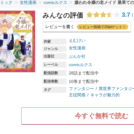
ミック
女性漫画
comicルクス
嫌われ令嬢の老メイド 最果ての
3.7
みんなの評価
(
レビューを書く
レビュー投稿で20ptゲット！
えむけい
作家
女性漫画
ジャンル
ぶんか社
出版社
comicルクス
レーベル
28話まで配信中
配信話数
10巻まで配信中
配信巻数
ファンタジー
異世界ファンタジ
タグ
主従関係
キャラが魅力的
今すぐ無料で読む