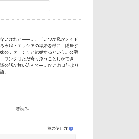
ないけれど――…。「いつか私がメイド
る令嬢・エリシアの結婚を機に、隠居す
妹のナターシャと結婚するという。公爵
、ワンダはただ寄り添うことしかでき
の話が舞い込んで―…!? これは誰より
語。
巻読み
一覧の使い方
？