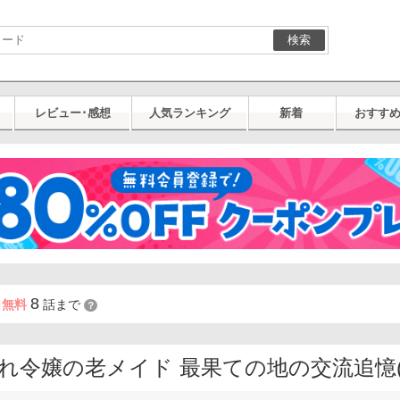
検索
レビュー･感想
人気ランキング
新着
おすす
8
日無料
話まで
？
れ令嬢の老メイド 最果ての地の交流追憶(