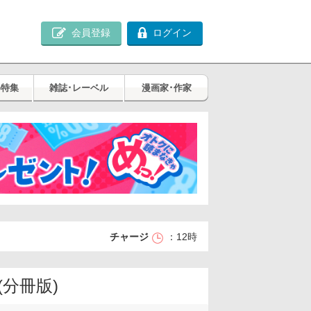
会員登録
ログイン
め特集
雑誌･レーベル
漫画家･作家
チャージ
12時
分冊版)