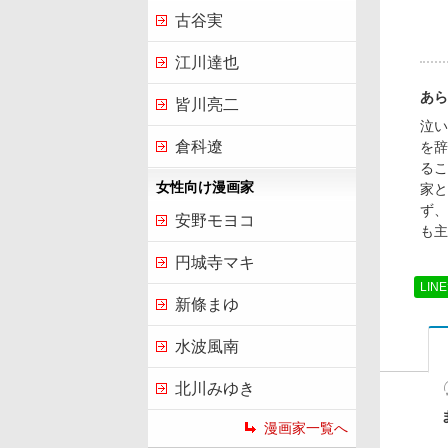
古谷実
江川達也
あら
皆川亮二
泣い
倉科遼
を辞
るこ
女性向け漫画家
家と
ず、
安野モヨコ
も主
円城寺マキ
LIN
新條まゆ
水波風南
北川みゆき
漫画家一覧へ