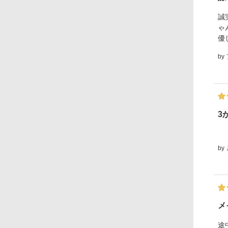
誠
ゃ
優
by
3
by
メ
途