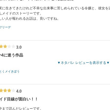
実に生きてきたけれど不幸な出来事に苦しめられている令嬢と、彼女を
んメイドのストーリーです。
しい人が報われるお話は、良いですね。
フリーデ
3.0
か4に迷う作品
ネタバレ レビューを表示する
とくメイきぼう
4.0
イド目線が面白い！！
中まで読んだレビューです。