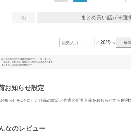
まとめ買い話が未選
0
話
／28話へ
話と巻の配信状況や収録内容は必ずしも一致しません
「収録巻」の案内は、情報がある場合のみ表示されます
まとめ買いは会員限定の機能です
荷お知らせ設定
お知らせをONにした作品の続話／作家の新着入荷をお知らせする便利
んなのレビュー