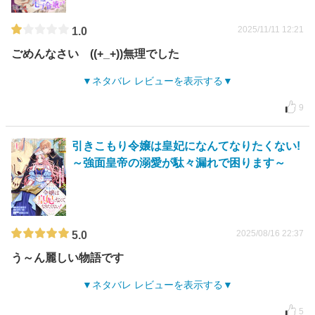
2025/11/11 12:21
1.0
ごめんなさい ((+_+))無理でした
ネタバレ レビューを表示する
9
引きこもり令嬢は皇妃になんてなりたくない!
～強面皇帝の溺愛が駄々漏れで困ります～
2025/08/16 22:37
5.0
う～ん麗しい物語です
ネタバレ レビューを表示する
5