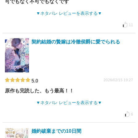
可でもなく不可でもなくです
ネタバレ レビューを表示する
11
契約結婚の贄嫁は冷徹侯爵に愛でられる
2026/02/15 19:27
5.0
原作も完読した、もう最高！！
ネタバレ レビューを表示する
6
婚約破棄までの10日間