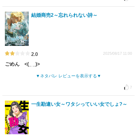
結婚商売2～忘れられない詩～
2025/08/17 11:00
2.0
ごめん <(_ _)>
ネタバレ レビューを表示する
7
一生勘違い女～ワタシっていい女でしょ?～