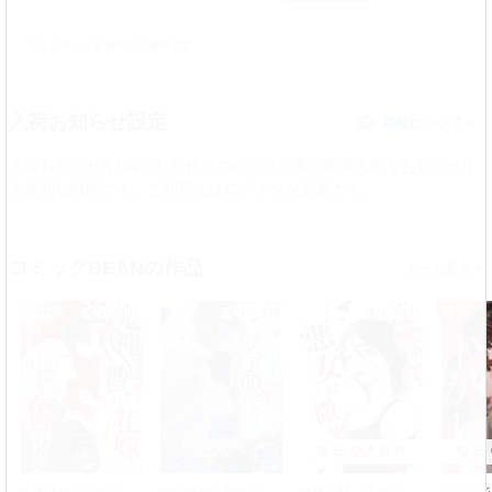
まとめ買いは会員限定の機能です
入荷お知らせ設定
機能について
？
入荷お知らせをONにした作品の続話／作家の新着入荷をお知らせす
る便利な機能です。ご利用には
ログイン
が必要です。
コミックBEANの作品
>
毎日
無料
毎日