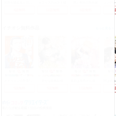
闇堕ち吸血鬼と花嫁のソアレ
オフィスのホスト様
僕と奇跡の救命医
4話無料
12話無料
6話無料
3
イチオシ無料作品
>
毎日
無料
毎日
無料
毎日
無料
毎日
キャリコンの野良!～最高の職探し～
幸せな政略結婚
皇后は皇帝から逃れたい
5話無料
5話無料
11話無料
5
新たな才能を発掘！注目の投稿漫画