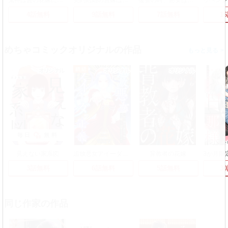
鬼神は贄の花嫁に心を奪われる～姉は可哀想な娘でわたしは幸せな娘～
契約結婚の贄嫁は冷徹侯爵に愛でられる
復讐の時、悪女は微笑む
4話無料
9話無料
7話無料
1
めちゃコミックオリジナルの作品
>
毎日
無料
見えない家系図
追放悪女アイーダの正義～死亡確定の悪役令嬢は夫の愛より改革を所望する～
背教者の花嫁
3話無料
6話無料
5話無料
3
同じ作家の作品