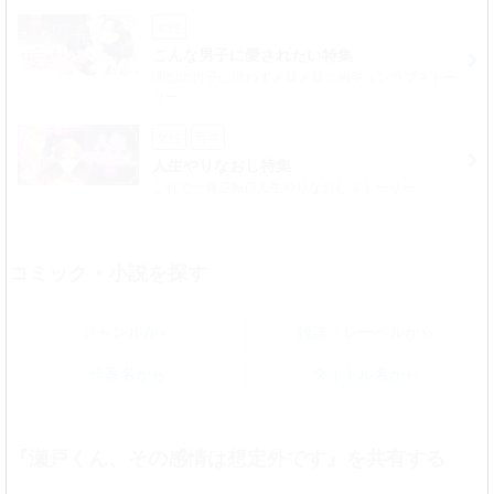
女性
こんな男子に愛されたい特集
理想の男子に思わずメロメロ☆胸キュンラブストー
リー
女性
青年
人生やりなおし特集
これで一発逆転!?人生やりなおしストーリー
コミック・小説を探す
ジャンルから
雑誌・レーベルから
作家名から
タイトル名から
『瀬戸くん、その感情は想定外です』を共有する