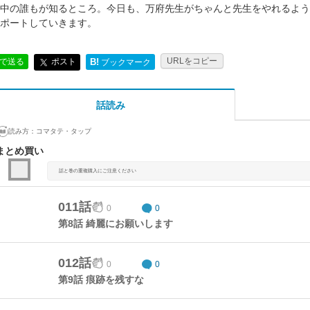
中の誰もが知るところ。今日も、万府先生がちゃんと先生をやれるよう
ポートしていきます。
URLをコピー
ポスト
Eで送る
B!
ブックマーク
話読み
読み方：
コマタテ・タップ
まとめ買い
話と巻の重複購入にご注意ください
011話
0
0
第8話 綺麗にお願いします
012話
0
0
第9話 痕跡を残すな