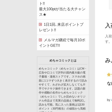
ト!!
最大100ptが当たる大チャン
ス★
1日1回､来店ポイントプ
入
レゼント!!
入荷
メルマガ継続で毎月10ポ
す。
イントGET!!
み
めちゃコミックとは
めちゃコミック（めちゃコミ）はCM・
広告や口コミで評判の国内最大級の電
子書籍・漫画ストアです。スマホの画
面に1コマずつ大きく表示するので読み
な
やすくて、わざわざ拡大しなくても片
手でサクサク操作できます。話題の新
作や感動の名作からめちゃコミック
（めちゃコミ）でしか読めないオリジ
by
ナル作品まで充実の品揃えで無料試し
読みも可能。気に入った漫画は1話30
ポイント（30円相当）の値段から気軽