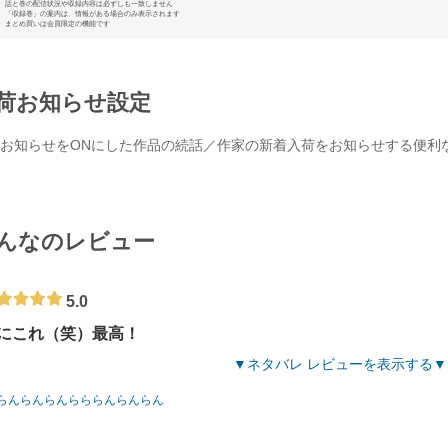
話と巻の配信状況や収録内容は必ずしも一致しません
「収録巻」の案内は、情報がある場合のみ表示されます
まとめ買いは会員限定の機能です
荷お知らせ設定
お知らせをONにした作品の続話／作家の新着入荷をお知らせする便利
んなのレビュー
5.0
にこれ（笑）最高！
ネタバレ レビューを表示する
らんらんらんらららんらんらん