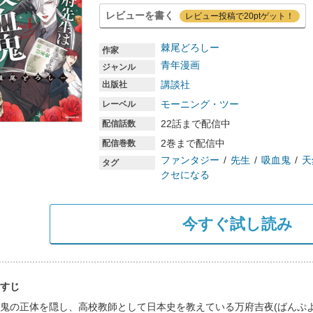
レビューを書く
レビュー投稿で20ptゲット！
棘尾どろしー
作家
青年漫画
ジャンル
講談社
出版社
モーニング・ツー
レーベル
22話まで配信中
配信話数
2巻まで配信中
配信巻数
ファンタジー
先生
吸血鬼
天
タグ
クセになる
今すぐ試し読み
すじ
鬼の正体を隠し、高校教師として日本史を教えている万府吉夜(ばんぷ