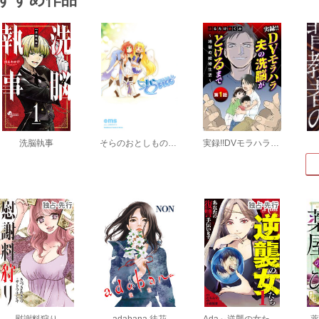
洗脳執事
そらのおとしものPICO
実録!!DVモラハラ夫の洗脳がとけるまで ～地獄の結婚生活～
慰謝料狩り
adabana 徒花
Ada～逆襲の女たち～