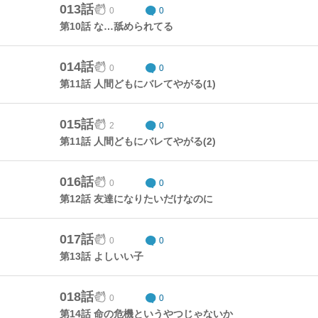
013話
0
0
第10話 な…舐められてる
014話
0
0
第11話 人間どもにバレてやがる(1)
015話
2
0
第11話 人間どもにバレてやがる(2)
016話
0
0
第12話 友達になりたいだけなのに
017話
0
0
第13話 よしいい子
018話
0
0
第14話 命の危機というやつじゃないか