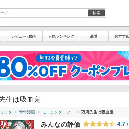
検索
レビュー･感想
人気ランキング
新着
おすす
先生は吸血鬼
ミック
青年漫画
モーニング・ツー
万府先生は吸血鬼
4.7
みんなの評価
(