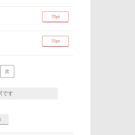
70pt
70pt
次
択です