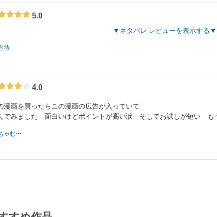
5.0
ネタバレ レビューを表示する
宵待
4.0
の漫画を買ったらこの漫画の広告が入っていて
んでみました 面白いけどポイントが高い涙 そしてお試しが短い も
ちゃむ〜
すすめ作品