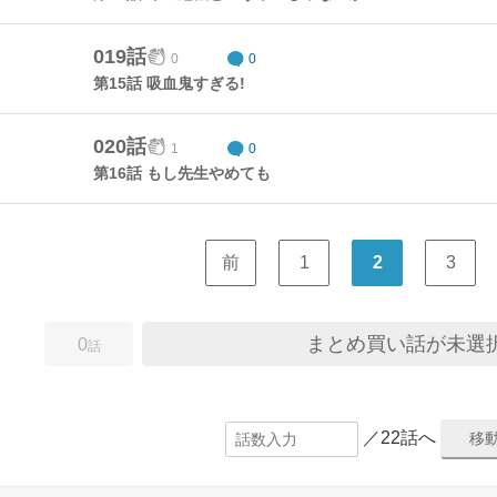
019話
0
0
第15話 吸血鬼すぎる!
020話
1
0
第16話 もし先生やめても
前
1
2
3
まとめ買い話が未選
0
話
／22話へ