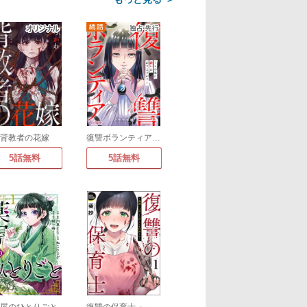
背教者の花嫁
復讐ボランティア～この世に救いはありますか?～
5話無料
5話無料
薬屋のひとりごと
復讐の保育士 ～毒親には死より苦しいお仕置きを～(分冊版)