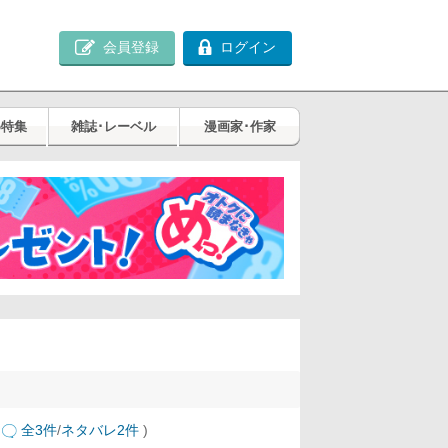
会員登録
ログイン
め特集
雑誌･レーベル
漫画家･作家
全3件
/
ネタバレ2件
)