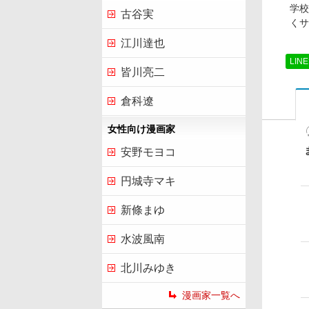
学校
古谷実
くサ
江川達也
LIN
皆川亮二
倉科遼
女性向け漫画家
安野モヨコ
円城寺マキ
新條まゆ
水波風南
北川みゆき
漫画家一覧へ