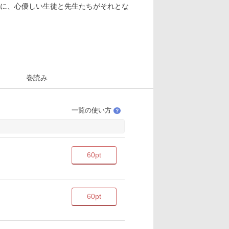
に、心優しい生徒と先生たちがそれとな
巻読み
一覧の使い方
？
60pt
60pt