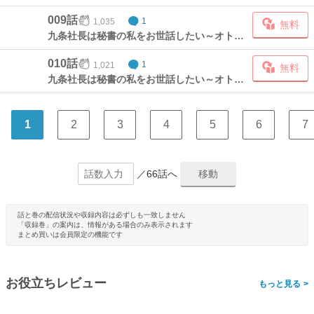
009話
1,035
1
無料
九条社長は秘書の私をお世話したい～オトメンの愛は甘すぎます!?～③(3)
010話
1,021
1
無料
九条社長は秘書の私をお世話したい～オトメンの愛は甘すぎます!?～④(1)
1
2
3
4
5
6
7
／66話へ
話と巻の配信状況や収録内容は必ずしも一致しません
「収録巻」の案内は、情報がある場合のみ表示されます
まとめ買いは会員限定の機能です
お役立ちレビュー
>