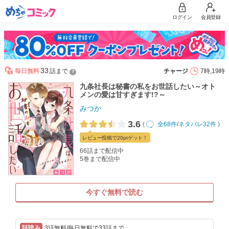
ログイン
会員登録
33
毎日無料
話まで
チャージ
7時,19時
？
九条社長は秘書の私をお世話したい～オト
メンの愛は甘すぎます!?～
みつか
3.6
(
全68件
/
ネタバレ32件
)
レビュー
投稿で20pt
ゲット！
66話まで配信中
5巻まで配信中
今すぐ無料で読む
3話無料/毎日無料で33話まで