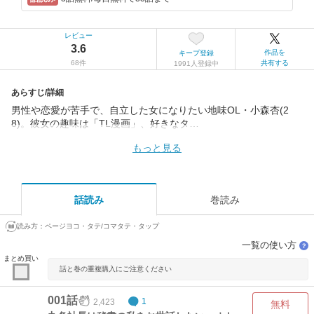
レビュー
3.6
作品を
キープ登録
68件
共有する
1991人登録中
あらすじ/詳細
男性や恋愛が苦手で、自立した女になりたい地味OL・小森杏(2
8)。彼女の趣味は「TL漫画」、好きなタ…
もっと見る
話読み
巻読み
読み方：
ページヨコ・タテ/コマタテ・タップ
一覧の使い方
？
まとめ買い
話と巻の重複購入にご注意ください
001話
2,423
1
無料