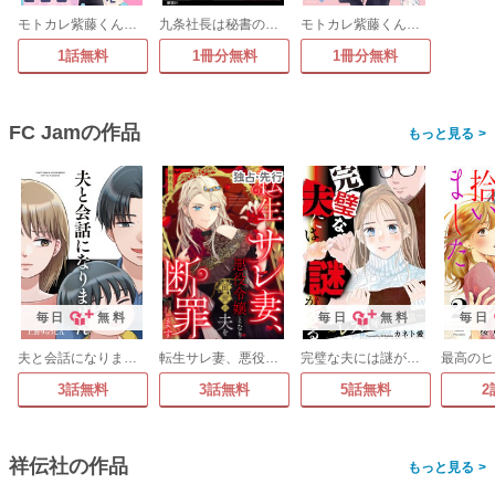
モトカレ紫藤くんに告りたい! ～カップルユーチューバー始めました～
九条社長は秘書の私をお世話したい～オトメンの愛は甘すぎます!?～【単話】
モトカレ紫藤くんに告りたい! ～カップルユーチューバー始めました～【コミックス版】
1話無料
1冊分無料
1冊分無料
FC Jamの作品
>
毎日
無料
毎日
無料
毎日
夫と会話になりません
転生サレ妻、悪役令嬢となり前世の夫を断罪します
完璧な夫には謎がある～レス4年目の事情～
3話無料
3話無料
5話無料
2
祥伝社の作品
>