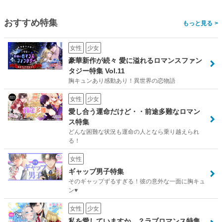
おすすめ特集
>
女性
少女
豪華新作が続々 愛に溢れるロマンスファン
タジー特集 Vol.11
胸キュンあり感動あり！異世界の恋物語
女性
少女
愛し合う運命だけど・・前途多難なロマン
ス特集
どんな困難な状況も運命の人となら乗り越えられ
る！
女性
ギャップ男子特集
そのギャップずるすぎる！彼の意外な一面に胸キュ
ン♥
女性
少女
私を愛していますか…？ラブロマンス特集