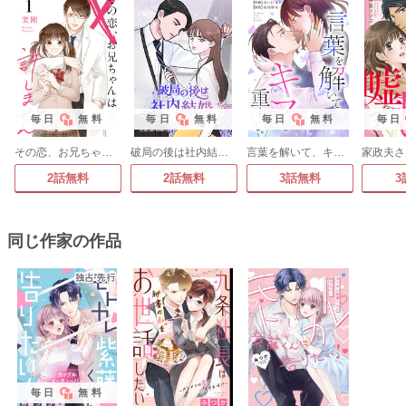
毎日
無料
毎日
無料
毎日
無料
毎日
その恋、お兄ちゃんは許しません
破局の後は社内結婚【タテヨミ】
言葉を解いて、キスを重ねて。
2話無料
2話無料
3話無料
3
同じ作家の作品
毎日
無料