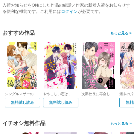
入荷お知らせをONにした作品の続話／作家の新着入荷をお知らせす
る便利な機能です。ご利用には
ログイン
が必要です。
おすすめ作品
>
シングルマザーの恋は偽装結婚から始まる
ややこしい恋は、花束にして
次期社長に再会したら溺愛されてます【分冊版】
無料試し読み
無料試し読み
無料
イチオシ無料作品
>