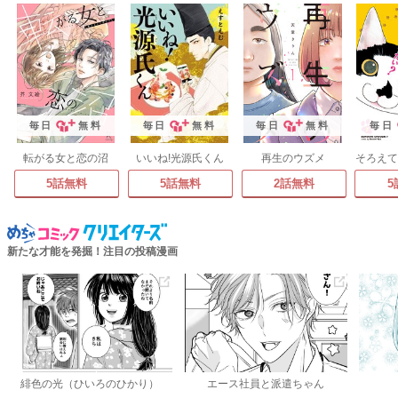
毎日
無料
毎日
無料
毎日
無料
毎日
転がる女と恋の沼
いいね!光源氏くん
再生のウズメ
そろえて
5話無料
5話無料
2話無料
5
新たな才能を発掘！注目の投稿漫画
緋色の光（ひいろのひかり）
エース社員と派遣ちゃん