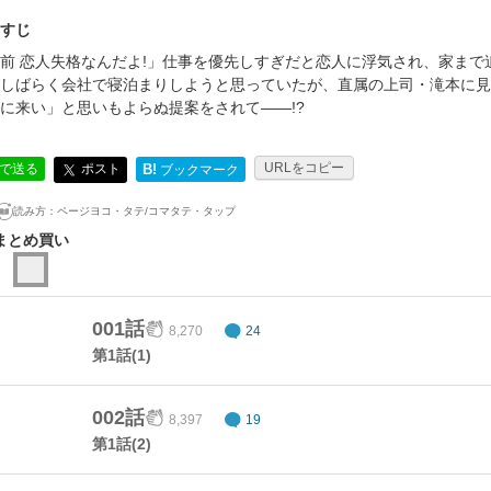
すじ
前 恋人失格なんだよ!」仕事を優先しすぎだと恋人に浮気され、家ま
しばらく会社で寝泊まりしようと思っていたが、直属の上司・滝本に見
に来い」と思いもよらぬ提案をされて――!?
URLをコピー
ポスト
Eで送る
B!
ブックマーク
読み方：
ページヨコ・タテ/コマタテ・タップ
まとめ買い
001話
8,270
24
第1話(1)
002話
8,397
19
第1話(2)