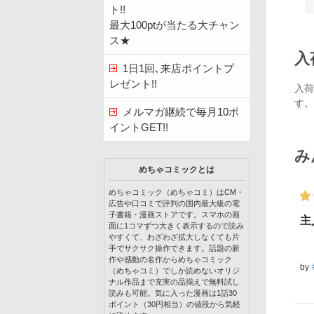
ト!!
最大100ptが当たる大チャン
ス★
入
1日1回､来店ポイントプ
レゼント!!
入荷
す。
メルマガ継続で毎月10ポ
イントGET!!
み
めちゃコミックとは
めちゃコミック（めちゃコミ）はCM・
広告や口コミで評判の国内最大級の電
子書籍・漫画ストアです。スマホの画
主
面に1コマずつ大きく表示するので読み
やすくて、わざわざ拡大しなくても片
手でサクサク操作できます。話題の新
作や感動の名作からめちゃコミック
by
（めちゃコミ）でしか読めないオリジ
ナル作品まで充実の品揃えで無料試し
読みも可能。気に入った漫画は1話30
ポイント（30円相当）の値段から気軽