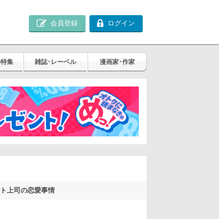
会員登録
ログイン
め特集
雑誌･レーベル
漫画家･作家
ート上司の恋愛事情