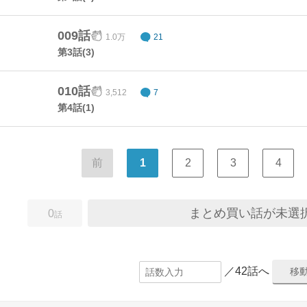
009話
1.0万
21
第3話(3)
010話
3,512
7
第4話(1)
前
1
2
3
4
まとめ買い話が未選
0
話
／42話へ