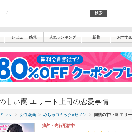
検索
レビュー･感想
人気ランキング
新着
おすす
の甘い罠 エリート上司の恋愛事情
ミック
女性漫画
めちゃコミック×ゼノン
同棲の甘い罠 エリ
独占・先行配信中！