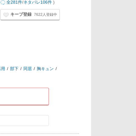
全281件
/
ネタバレ106件
)
キープ登録
7622人登録中
器用
部下
同居
胸キュン