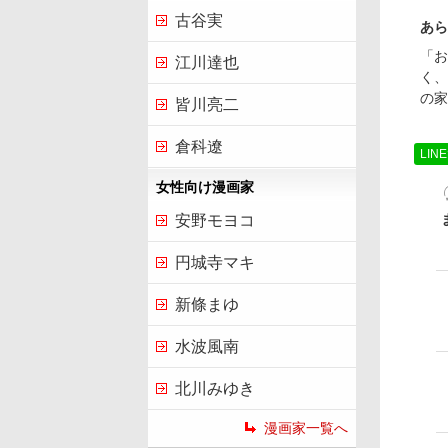
古谷実
あら
「お
江川達也
く、
の家
皆川亮二
倉科遼
LIN
女性向け漫画家
安野モヨコ
円城寺マキ
新條まゆ
水波風南
北川みゆき
漫画家一覧へ