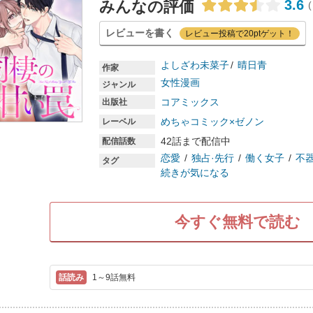
3.6
みんなの評価
(
レビューを書く
レビュー投稿で20ptゲット！
よしざわ未菜子
晴日青
作家
女性漫画
ジャンル
コアミックス
出版社
めちゃコミック×ゼノン
レーベル
42話まで配信中
配信話数
恋愛
独占·先行
働く女子
不
タグ
続きが気になる
今すぐ無料で読む
1～9話無料