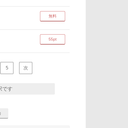
無料
55pt
5
次
択です