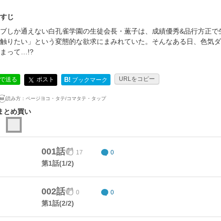
すじ
ブしか通えない白孔雀学園の生徒会長・薫子は、成績優秀&品行方正で
触りたい」という変態的な欲求にまみれていた。そんなある日、色気ダ
まって…!?
URLをコピー
ポスト
Eで送る
B!
ブックマーク
読み方：
ページヨコ・タテ/コマタテ・タップ
まとめ買い
001話
17
0
第1話(1/2)
002話
0
0
第1話(2/2)