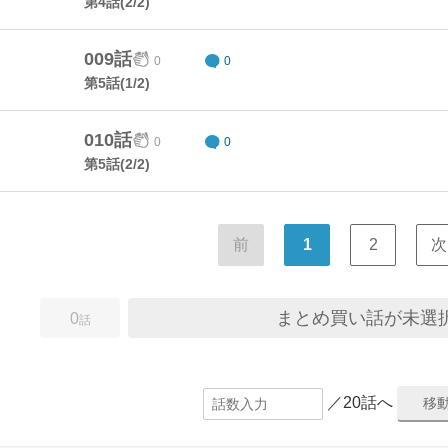
第4話(2/2)
009話
0
0
第5話(1/2)
010話
0
0
第5話(2/2)
前
1
2
次
まとめ買い話が未選
0
話
／20話へ