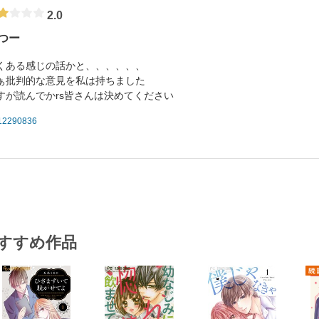
2.0
つー
くある感じの話かと、、、、、、
ぁ批判的な意見を私は持ちました
すが読んでかrs皆さんは決めてください
12290836
すすめ作品