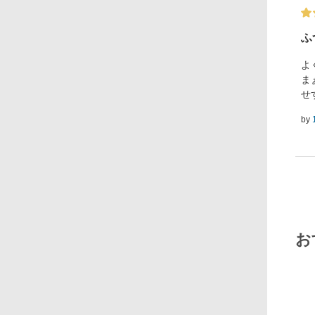
ふ
よ
ま
せ
by
お