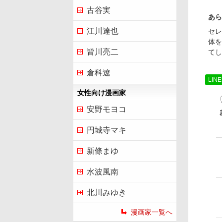
古谷実
あら
江川達也
セレ
体を
皆川亮二
てし
倉科遼
LIN
女性向け漫画家
安野モヨコ
円城寺マキ
新條まゆ
水波風南
北川みゆき
漫画家一覧へ