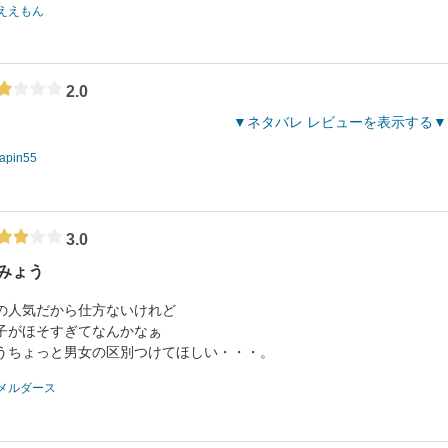
ええもん
2.0
ネタバレ レビューを表示する
lapin55
3.0
みょう
の人気だから仕方ないけれど
子がほそすぎてなんかなぁ
うちょっと男女の区別つけてほしい・・・。
メルダース