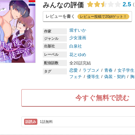
2.5
みんなの評価
(
レビューを書く
レビュー投稿で20ptゲット！
堀すいか
作家
少女漫画
ジャンル
白泉社
出版社
花とゆめ
レーベル
全20話完結
配信話数
恋愛
ラブコメ
青春
女子学生
タグ
フェチ
優等生
偽装・契約
胸
今すぐ無料で読む
1話無料