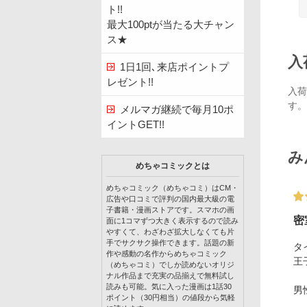
ト!!
最大100ptが当たる大チャン
ス★
入
1日1回､来店ポイントプ
レゼント!!
入荷
す。
メルマガ継続で毎月10ポ
イントGET!!
み
めちゃコミックとは
めちゃコミック（めちゃコミ）はCM・
広告や口コミで評判の国内最大級の電
子書籍・漫画ストアです。スマホの画
密
面に1コマずつ大きく表示するので読み
やすくて、わざわざ拡大しなくても片
手でサクサク操作できます。話題の新
タ
作や感動の名作からめちゃコミック
王
（めちゃコミ）でしか読めないオリジ
ナル作品まで充実の品揃えで無料試し
読みも可能。気に入った漫画は1話30
男
ポイント（30円相当）の値段から気軽