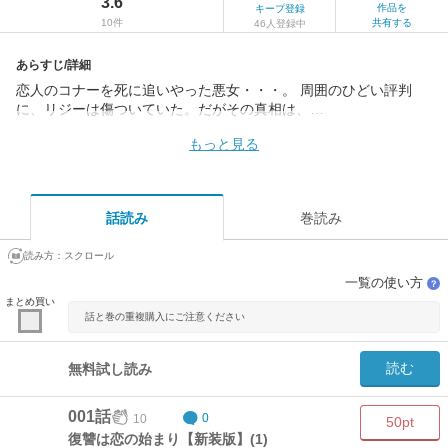
3.6
作品を
キープ登録
10件
共有する
46人登録中
あらすじ/詳細
恋人のコナーを死に追いやった悪女・・・。 周囲のひどい評判
に、リジーは傷ついていた。だがその真相は、…
もっと見る
話読み
巻読み
読み方：
スクロール
一覧の使い方
？
まとめ買い
話と巻の重複購入にご注意ください
読む
無料試し読み
001話
10
0
50pt
復讐は恋の始まり【新装版】(1)