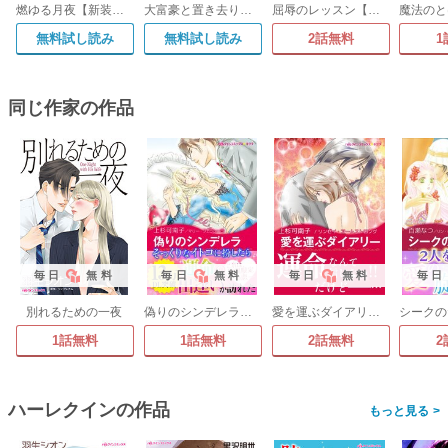
燃ゆる月夜【新装版】
大富豪と置き去りの花嫁
屈辱のレッスン【新装版】
無料試し読み
無料試し読み
2話無料
1
同じ作家の作品
毎日
無料
毎日
無料
毎日
無料
毎日
別れるための一夜
偽りのシンデレラ【新装版】
愛を運ぶダイアリー【新装版】
1話無料
1話無料
2話無料
2
ハーレクインの作品
>