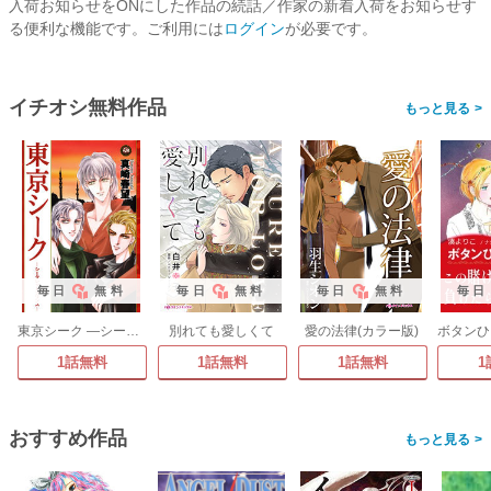
入荷お知らせをONにした作品の続話／作家の新着入荷をお知らせす
る便利な機能です。ご利用には
ログイン
が必要です。
イチオシ無料作品
>
毎日
無料
毎日
無料
毎日
無料
毎日
東京シーク ―シークレットプリンス―
別れても愛しくて
愛の法律(カラー版)
1話無料
1話無料
1話無料
1
おすすめ作品
>