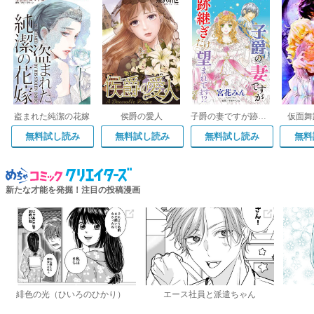
盗まれた純潔の花嫁
侯爵の愛人
子爵の妻ですが跡継ぎだけ望まれてます!?
仮面舞
無料試し読み
無料試し読み
無料試し読み
無料
新たな才能を発掘！注目の投稿漫画
緋色の光（ひいろのひかり）
エース社員と派遣ちゃん