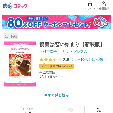
ログイン
会員登録
話 完結
復讐は恋の始まり【新装版】
上杉可南子
リン・グレアム
3.6
(
全10件
/
ネタバレ5件
)
レビュー
投稿で20pt
ゲット！
全12話完結
1巻まで配信中
今すぐ試し読み
レビュー