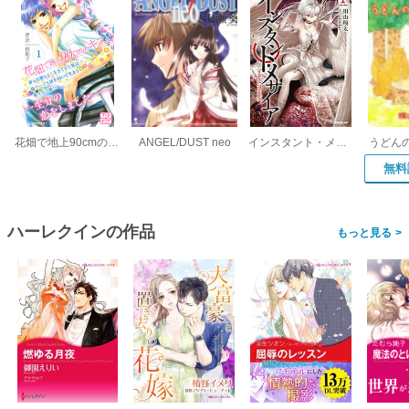
花畑で地上90cmのキスを。 プチデザ
ANGEL/DUST neo
インスタント・メサイア
うどん
無料
ハーレクインの作品
>