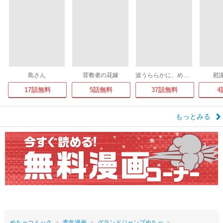
島さん
背教者の花嫁
波うららかに、めおと日和
慰
17話無料
5話無料
37話無料
4
もっとみる
めちゃコミック
青年漫画
グランドジャンプめちゃ