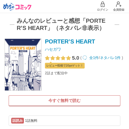
ログイン
会員登録
みんなのレビューと感想「PORTE
R’S HEART」（ネタバレ非表示）
PORTER’S HEART
ハセガワ
5.0
(
全1件
/
ネタバレ1件
)
レビュー
投稿で20pt
ゲット！
2話まで配信中
今すぐ無料で読む
1話無料