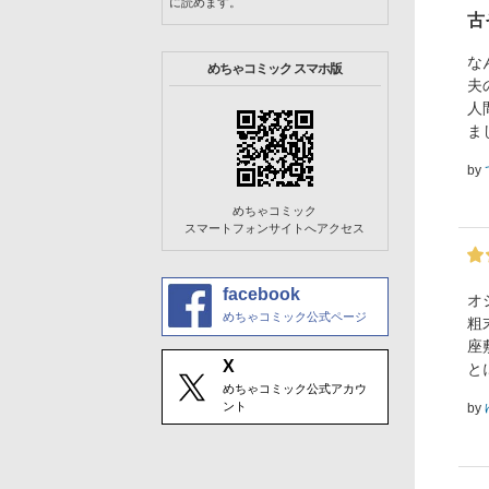
に読めます。
古
な
めちゃコミック スマホ版
夫
人
ま
by
めちゃコミック
スマートフォンサイトへアクセス
facebook
オ
めちゃコミック公式ページ
粗
座
X
と
めちゃコミック公式アカウ
ント
by