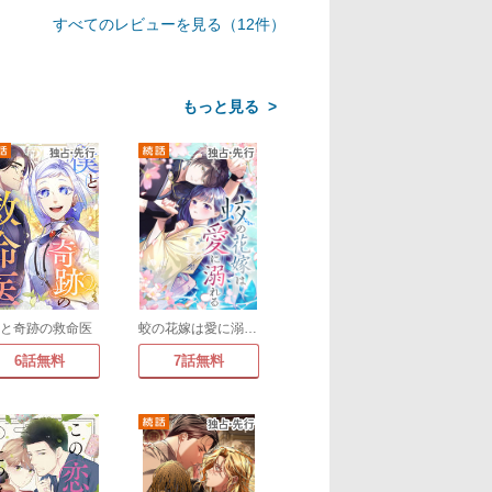
すべてのレビューを見る（12件）
>
僕と奇跡の救命医
蛟の花嫁は愛に溺れる
6話無料
7話無料