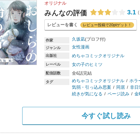
オリジナル
3.1
みんなの評価
(
レビューを書く
レビュー投稿で20ptゲット！
久坂凪
(プロフ付)
作家
女性漫画
ジャンル
めちゃコミックオリジナル
出版社
女の子のヒミツ
レーベル
全6話完結
配信話数
めちゃコミックオリジナル
ホラ
タグ
気弱・引っ込み思案
同居
非日
続きが気になる
ページ読み
金
今すぐ試し読み