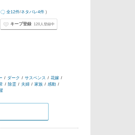
全12件
/
ネタバレ4件
)
キープ登録
120人登録中
ー
ダーク
サスペンス
花嫁
常
除霊
夫婦
家族
感動
曜