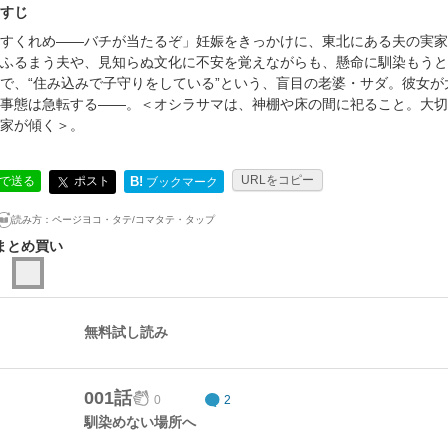
すじ
すくれめ――バチが当たるぞ」妊娠をきっかけに、東北にある夫の実家
ふるまう夫や、見知らぬ文化に不安を覚えながらも、懸命に馴染もうと
で、“住み込みで子守りをしている”という、盲目の老婆・サダ。彼女
事態は急転する――。＜オシラサマは、神棚や床の間に祀ること。大切
家が傾く＞。
URLをコピー
ポスト
Eで送る
B!
ブックマーク
読み方：
ページヨコ・タテ/コマタテ・タップ
まとめ買い
無料試し読み
001話
0
2
馴染めない場所へ