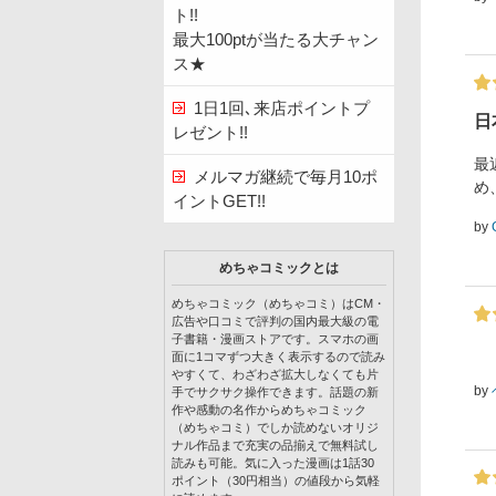
ト!!
最大100ptが当たる大チャン
ス★
1日1回､来店ポイントプ
日
レゼント!!
最
メルマガ継続で毎月10ポ
め
イントGET!!
by
めちゃコミックとは
めちゃコミック（めちゃコミ）はCM・
広告や口コミで評判の国内最大級の電
子書籍・漫画ストアです。スマホの画
面に1コマずつ大きく表示するので読み
やすくて、わざわざ拡大しなくても片
by
手でサクサク操作できます。話題の新
作や感動の名作からめちゃコミック
（めちゃコミ）でしか読めないオリジ
ナル作品まで充実の品揃えで無料試し
読みも可能。気に入った漫画は1話30
ポイント（30円相当）の値段から気軽