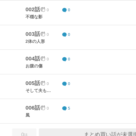
002話
0
0
不穏な影
003話
0
0
2体の人形
004話
0
0
お腹の傷
005話
0
0
そして夫も…
006話
0
5
風
まとめ買い話が未選
0
話