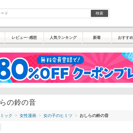
検索
レビュー･感想
人気ランキング
新着
おすす
らの鈴の音
ミック
女性漫画
女の子のヒミツ
おしらの鈴の音