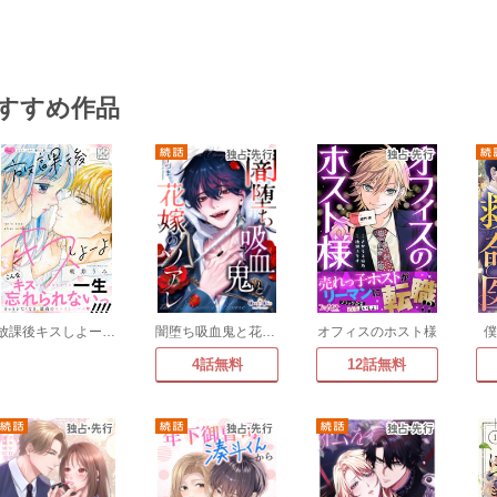
すすめ作品
放課後キスしよーよ プチデザ
闇堕ち吸血鬼と花嫁のソアレ
オフィスのホスト様
4話無料
12話無料