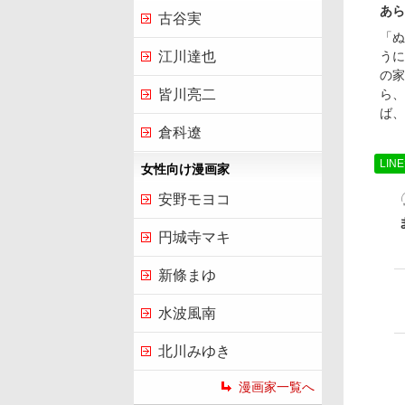
あら
古谷実
「ぬ
うに
江川達也
の家
ら、
皆川亮二
ば、
倉科遼
LIN
女性向け漫画家
安野モヨコ
円城寺マキ
新條まゆ
水波風南
北川みゆき
漫画家一覧へ