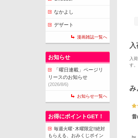
なかよし
デザート
漫画雑誌一覧へ
入
お知らせ
入荷
す。
「曜日連載」ページリ
リースのお知らせ
(2026/8/6)
み
お知らせ一覧へ
お得にポイントGET！
昔
毎週火曜･木曜限定!!絶対
もらえる、おみくじポイン
by