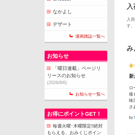
入
なかよし
入荷
デザート
す。
漫画雑誌一覧へ
み
お知らせ
「曜日連載」ページリ
リースのお知らせ
新
(2026/8/6)
ロ
後
お知らせ一覧へ
味
さ
お得にポイントGET！
by
毎週火曜･木曜限定!!絶対
もらえる、おみくじポイン