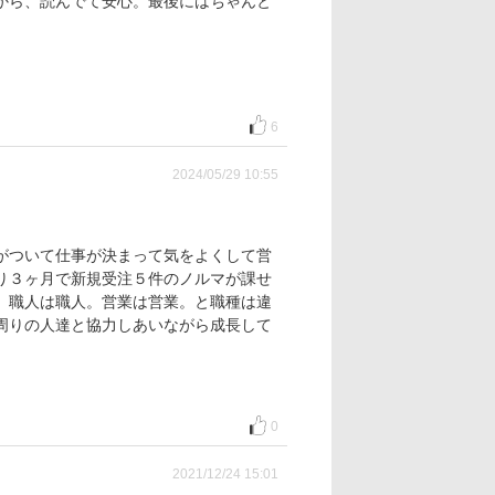
から、読んでて安心。最後にはちゃんと
6
2024/05/29 10:55
がついて仕事が決まって気をよくして営
り３ヶ月で新規受注５件のノルマが課せ
。職人は職人。営業は営業。と職種は違
周りの人達と協力しあいながら成長して
0
2021/12/24 15:01