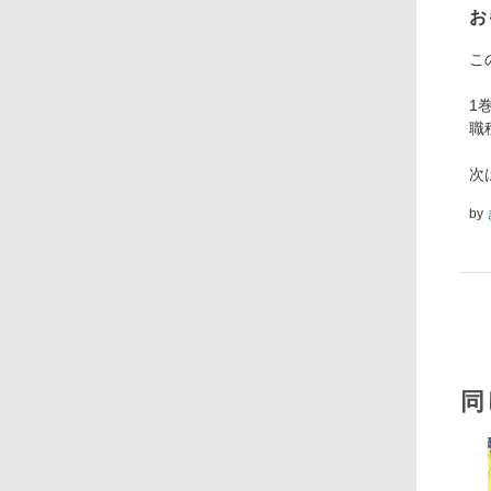
お
こ
1
職
次
by
同