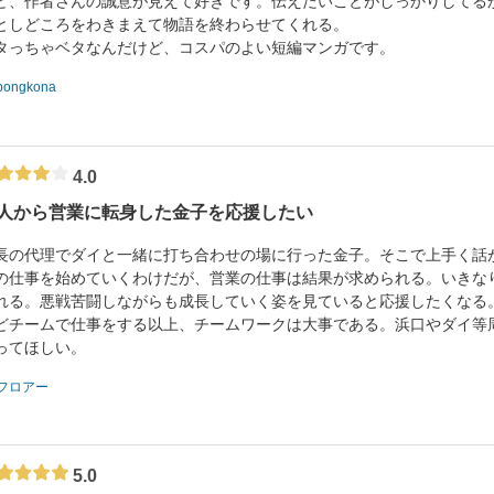
ど、作者さんの誠意が見えて好きです。伝えたいことがしっかりしてる
としどころをわきまえて物語を終わらせてくれる。
タっちゃベタなんだけど、コスパのよい短編マンガです。
bongkona
4.0
人から営業に転身した金子を応援したい
長の代理でダイと一緒に打ち合わせの場に行った金子。そこで上手く話
の仕事を始めていくわけだが、営業の仕事は結果が求められる。いきな
れる。悪戦苦闘しながらも成長していく姿を見ていると応援したくなる
どチームで仕事をする以上、チームワークは大事である。浜口やダイ等
ってほしい。
フロアー
5.0