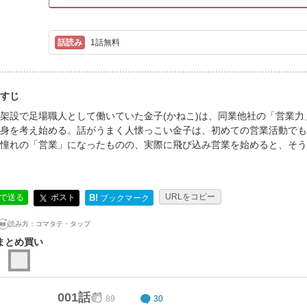
1話無料
すじ
架設で足場職人として働いていた金子(かねこ)は、同業他社の「営業
身を考え始める。話がうまく人懐っこい金子は、初めての営業活動でも
憧れの「営業」になったものの、実際に飛び込み営業を始めると、そう
URLをコピー
ポスト
Eで送る
B!
ブックマーク
読み方：
コマタテ・タップ
まとめ買い
001話
89
30