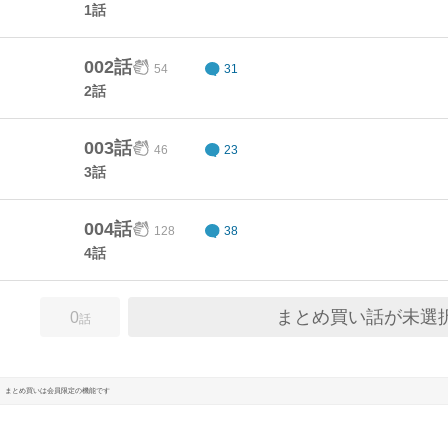
1話
002話
54
31
2話
003話
46
23
3話
004話
128
38
4話
まとめ買い話が未選
0
話
まとめ買いは会員限定の機能です