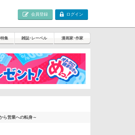
会員登録
ログイン
め特集
雑誌･レーベル
漫画家･作家
から営業への転身～