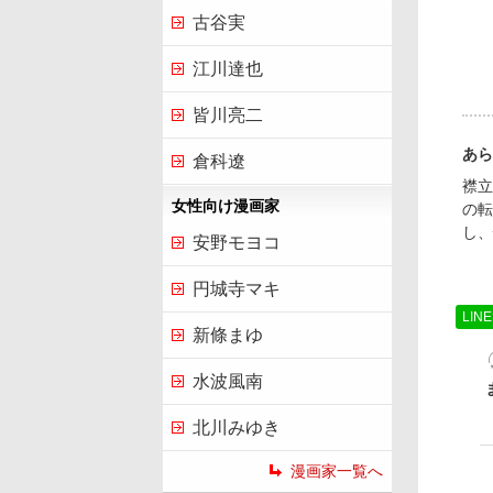
古谷実
江川達也
皆川亮二
あら
倉科遼
襟立
女性向け漫画家
の転
し、
安野モヨコ
円城寺マキ
LIN
新條まゆ
水波風南
北川みゆき
漫画家一覧へ