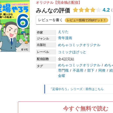
オリジナル【完全独占配信】
4.2
みんなの評価
(
レビューを書く
レビュー投稿で20ptゲット！
えりた
作家
青年漫画
ジャンル
めちゃコミックオリジナル
出版社
コミックほげっと
レーベル
全4話完結
配信話数
めちゃコミックオリジナル
めち
タグ
専門職
不器用
部下
同僚
続
金曜
『足場やろう』シリーズ：前作はこちら
今すぐ無料で読む