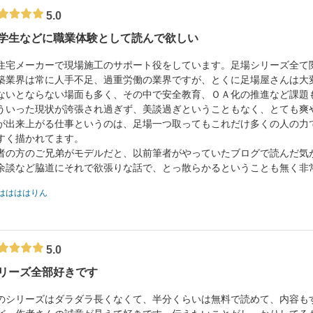
5.0
学生などに職業体験として読んで欲しい
住宅メーカーで現場施工のサポート役をしています。足場シリーズ全て
築業界は常に人手不足、過重労働の業界ですが、とくに足場屋さんは大
ないとならない場面も多く、その中で安全教育、ＯＡ化の推進など課題
ういった現状が誇張され過ぎず、美談過ぎということもなく、とても爽
が出来上がる仕事というのは、足場一つ取ってもこれだけ多くの人の力
すく描かれてます。
者の方のご兄弟がモデルだと、以前筆者がやっていたブログで読んだ気
余談など脇道にそれで欲張りな話で、とっ散らかるということも無く非
ははははりん
5.0
リーズ全部好きです
のシリーズはダラダラ長くなくて、半分くらいは無料で読めて、内容も