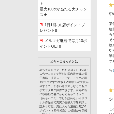
ト!!
最大100ptが当たる大チャン
中
ス★
某
1日1回､来店ポイントプ
建
レゼント!!
ら
そ
メルマガ継続で毎月10ポ
物
イントGET!!
や
筆
つ
めちゃコミックとは
めちゃコミック（めちゃコミ）はCM・
by
広告や口コミで評判の国内最大級の電
子書籍・漫画ストアです。スマホの画
面に1コマずつ大きく表示するので読み
やすくて、わざわざ拡大しなくても片
手でサクサク操作できます。話題の新
作や感動の名作からめちゃコミック
（めちゃコミ）でしか読めないオリジ
シ
ナル作品まで充実の品揃えで無料試し
読みも可能。気に入った漫画は1話30
こ
ポイント（30円相当）の値段から気軽