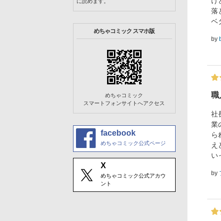
け
に読めます。
落
ベ
めちゃコミック スマホ版
by
職
めちゃコミック
スマートフォンサイトへアクセス
社
業
facebook
ら
めちゃコミック公式ページ
え
い
X
by
めちゃコミック公式アカウ
ント