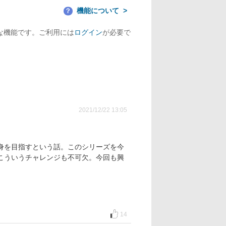
機能について
？
な機能です。ご利用には
ログイン
が必要で
2021/12/22 13:05
身を目指すという話。このシリーズを今
こういうチャレンジも不可欠。今回も興
14