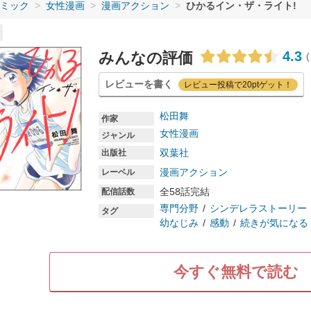
ミック
女性漫画
漫画アクション
ひかるイン・ザ・ライト!
4.3
みんなの評価
(
レビューを書く
レビュー投稿で20ptゲット！
松田舞
作家
女性漫画
ジャンル
双葉社
出版社
漫画アクション
レーベル
全58話完結
配信話数
専門分野
シンデレラストーリー
タグ
幼なじみ
感動
続きが気になる
今すぐ無料で読む