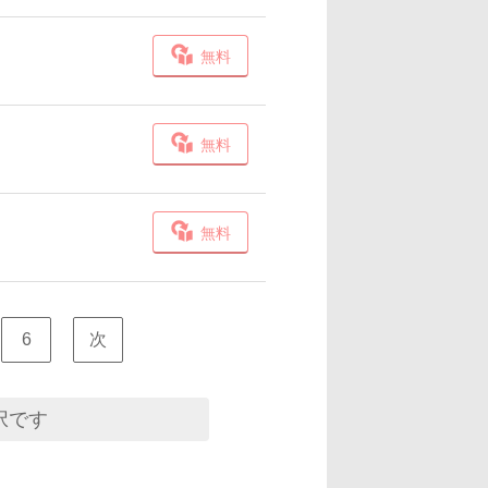
無料
無料
無料
6
次
択です