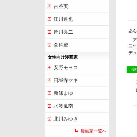
古谷実
江川達也
あら
皆川亮二
「ア
倉科遼
三年
デュ
女性向け漫画家
安野モヨコ
LIN
円城寺マキ
新條まゆ
水波風南
北川みゆき
漫画家一覧へ