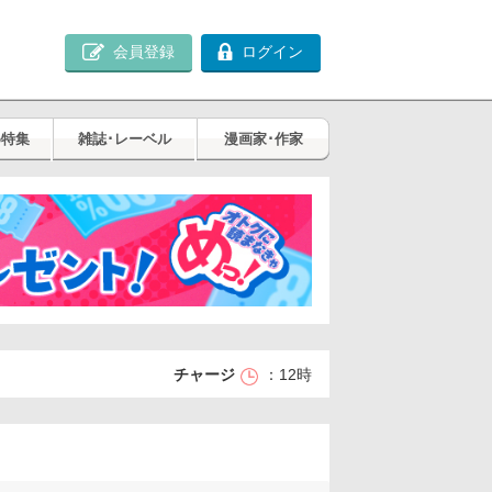
会員登録
ログイン
め特集
雑誌･レーベル
漫画家･作家
チャージ
12時