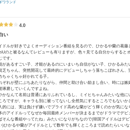
ギワランド
4.0
白い
イドルが好きでよくオーディション番組を見るので、ひかるや蘭の葛藤
iziUのと被るなんてレビューも有りますが、色々見てる自分からする
じです。
能があるすごい子、才能があるのにいまいち自信がない子、ひかるみた
貧乏ちゃん、突然開花して最終的にデビューしちゃう落ちこぼれさん、
めちゃくちゃ好かれてる子。
れぞれが壁にぶちあたりながら、仲間と助け合い励まし合い、時には嫉
磋琢磨していくんですよね。
やかなんて名前は普通にありふれているし、ミイヒちゃんみたいな他にい
ころですが、キャラも別に被ってないし全然気にするところでもないか
人的には、実は負けず嫌いでプライド高めな蘭がどう輝くのかが気にな
本のアイドルってなぜか毎回最終メンバーが決まるまでがドラマでデビ
ばそんな番組やってたね」みたいになりがちなので(韓国アイドルはデ
い)ひかるや蘭がアイドルとして数年でも輝くところまで読めたらいいな