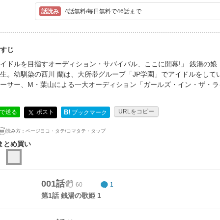
4話無料/毎日無料で46話まで
すじ
イドルを目指すオーディション・サバイバル、ここに開幕!」 銭湯の
生。幼馴染の西川 蘭は、大所帯グループ「JP学園」でアイドルをして
ーサー、M・葉山による一大オーディション「ガールズ・イン・ザ・ライ
URLをコピー
ポスト
Eで送る
B!
ブックマーク
読み方：
ページヨコ・タテ/コマタテ・タップ
まとめ買い
001話
60
1
第1話 銭湯の歌姫 1