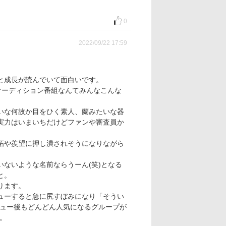
0
2022/09/22 17:59
と成長が読んでいて面白いです。
とオーディション番組なんてみんなこんな
いな何故か目をひく素人、蘭みたいな器
実力はいまいちだけどファンや審査員か
妬や羨望に押し潰されそうになりながら
ないような名前ならうーん(笑)となる
と。
ります。
ューすると急に尻すぼみになり「そうい
ビュー後もどんどん人気になるグループが
。