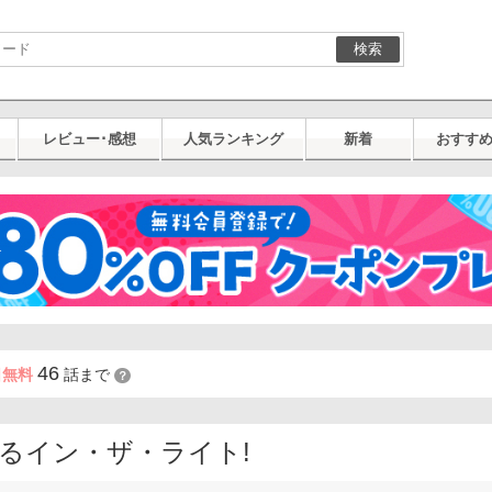
検索
レビュー･感想
人気ランキング
新着
おすす
46
日無料
話まで
？
るイン・ザ・ライト!