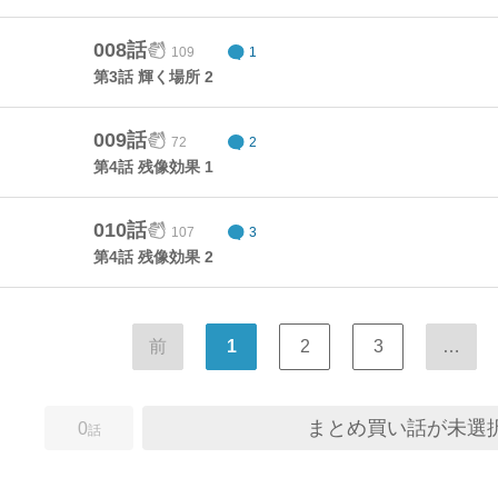
008話
109
1
第3話 輝く場所 2
009話
72
2
第4話 残像効果 1
010話
107
3
第4話 残像効果 2
前
1
2
3
…
まとめ買い話が未選
0
話