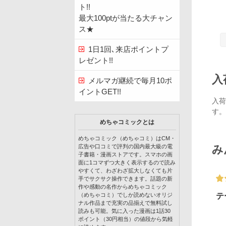
ト!!
最大100ptが当たる大チャン
ス★
1日1回､来店ポイントプ
レゼント!!
入
メルマガ継続で毎月10ポ
イントGET!!
入荷
す。
めちゃコミックとは
めちゃコミック（めちゃコミ）はCM・
み
広告や口コミで評判の国内最大級の電
子書籍・漫画ストアです。スマホの画
面に1コマずつ大きく表示するので読み
やすくて、わざわざ拡大しなくても片
手でサクサク操作できます。話題の新
作や感動の名作からめちゃコミック
テ
（めちゃコミ）でしか読めないオリジ
ナル作品まで充実の品揃えで無料試し
読みも可能。気に入った漫画は1話30
ポイント（30円相当）の値段から気軽