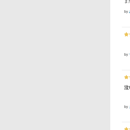
ま
by
by
泣
by