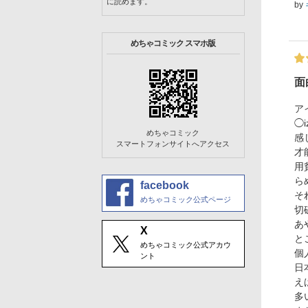
に読めます。
by
めちゃコミック スマホ版
面
ア
◯
めちゃコミック
感
スマートフォンサイトへアクセス
才
用
ら
facebook
そ
めちゃコミック公式ページ
切
あ
X
と
めちゃコミック公式アカウ
個
ント
日
え
多