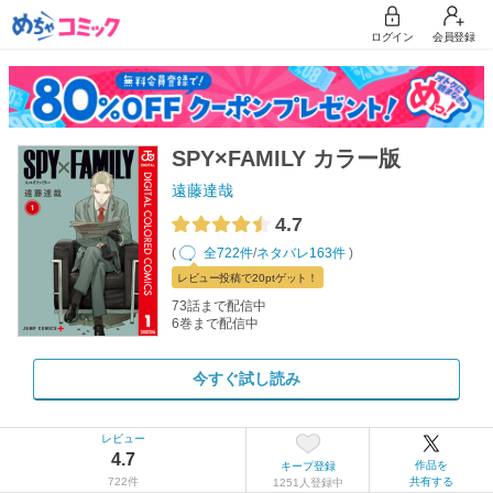
ログイン
会員登録
SPY×FAMILY カラー版
遠藤達哉
4.7
(
全722件
/
ネタバレ163件
)
レビュー
投稿で20pt
ゲット！
73話まで配信中
6巻まで配信中
今すぐ試し読み
レビュー
4.7
作品を
キープ登録
722件
共有する
1251人登録中