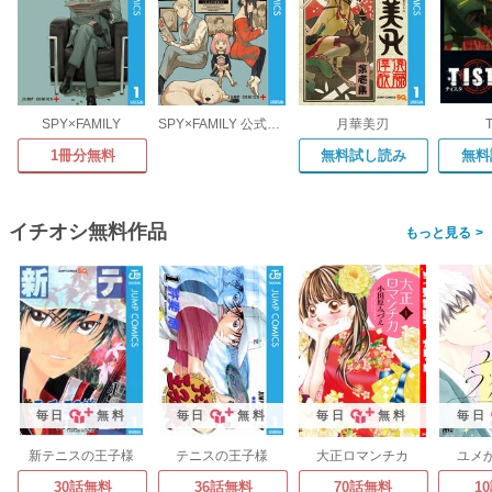
SPY×FAMILY
SPY×FAMILY 公式ファンブック EYES ONLY
月華美刃
T
1冊分無料
無料試し読み
無料
イチオシ無料作品
>
毎日
無料
毎日
無料
毎日
無料
毎日
新テニスの王子様
テニスの王子様
大正ロマンチカ
ユメ
30話無料
36話無料
70話無料
1