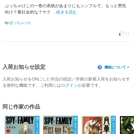
ぶっちゃけこの一巻の表紙があまりにもシンプルで、もっと男性
向け？裏社会的な？ヤク
…
続きを読む
by
ぽっちぷっち
13
入荷お知らせ設定
機能について
？
入荷お知らせをONにした作品の続話／作家の新着入荷をお知らせす
る便利な機能です。ご利用には
ログイン
が必要です。
同じ作家の作品