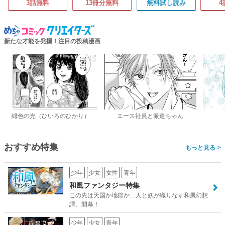
3話無料
13冊分無料
無料試し読み
4
新たな才能を発掘！注目の投稿漫画
緋色の光（ひいろのひかり）
エース社員と派遣ちゃん
おすすめ特集
>
少年
少女
女性
青年
和風ファンタジー特集
この先は天国か地獄か…人と妖が織りなす和風幻想
譚、開幕！
少年
少女
青年