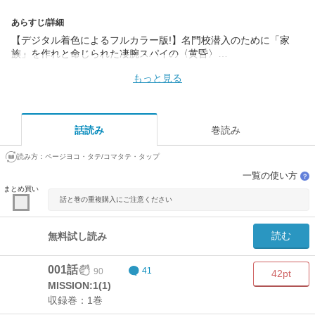
あらすじ/詳細
【デジタル着色によるフルカラー版!】名門校潜入のために「家
族」を作れと命じられた凄腕スパイの〈黄昏〉…
もっと見る
話読み
巻読み
読み方：
ページヨコ・タテ/コマタテ・タップ
一覧の使い方
？
まとめ買い
話と巻の重複購入にご注意ください
読む
無料試し読み
001話
90
41
42pt
MISSION:1(1)
収録巻：1巻