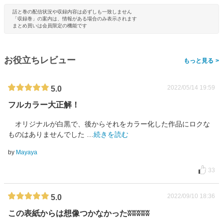
話と巻の配信状況や収録内容は必ずしも一致しません
「収録巻」の案内は、情報がある場合のみ表示されます
まとめ買いは会員限定の機能です
お役立ちレビュー
>
2022/05/14 19:59
5.0
フルカラー大正解！
オリジナルが白黒で、後からそれをカラー化した作品にロクな
ものはありませんでした
…
続きを読む
by
Mayaya
33
2022/09/10 18:36
5.0
この表紙からは想像つかなかったʬʬʬʬʬ