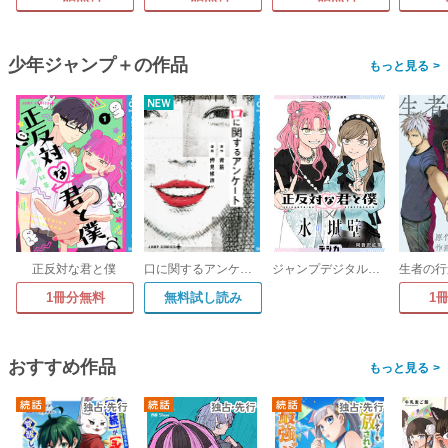
少年ジャンプ＋の作品
>
正反対な君と僕
口に関するアンケート
ジャンプデジタル画集 デジガ 正反対な君と僕×氷の城壁
1冊分無料
無料試し読み
1
おすすめ作品
>