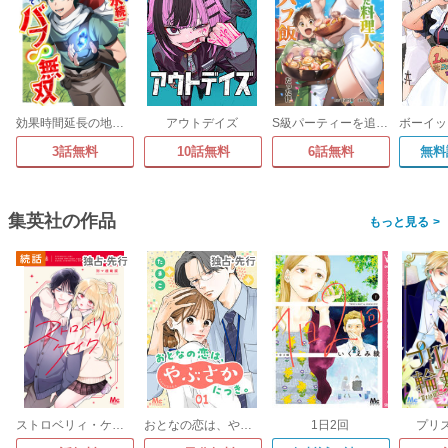
効果時間延長の地味スキル【継続】が【永続】に覚醒してバフ∞無双
アウトデイズ
S級パーティーを追放された料理人、最強バフ飯だった件
3話無料
10話無料
6話無料
無料
集英社の作品
>
ストロベリィ・ケイク 別マ連載版
おとなの恋は、やぶさかにつき。
1日2回
プリ