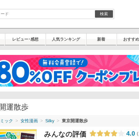
検索
レビュー･感想
人気ランキング
新着
おすす
開運散歩
ミック
女性漫画
Silky
東京開運散歩
4.0
みんなの評価
(