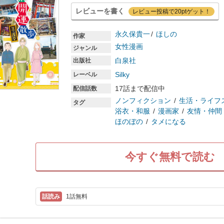
レビューを書く
レビュー投稿で20ptゲット！
永久保貴一
ほしの
作家
女性漫画
ジャンル
白泉社
出版社
Silky
レーベル
17話まで配信中
配信話数
ノンフィクション
生活・ライフ
タグ
浴衣・和服
漫画家
友情・仲間
ほのぼの
タメになる
今すぐ無料で読む
1話無料