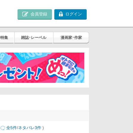
会員登録
ログイン
め特集
雑誌･レーベル
漫画家･作家
全5件
/
ネタバレ3件
)