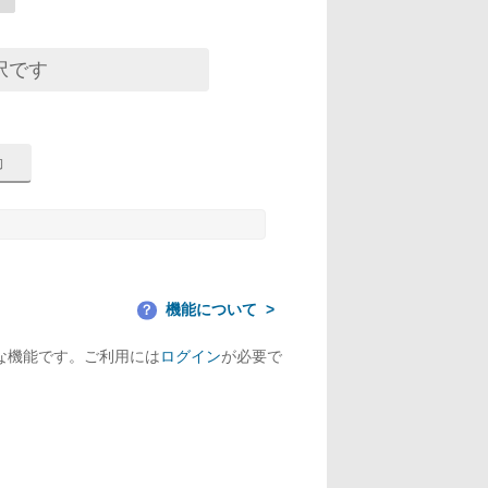
択です
機能について
？
な機能です。ご利用には
ログイン
が必要で