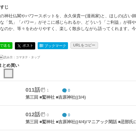
すじ
の神社仏閣やパワースポットを、永久保貴一(漫画家)と、ほしの(占い
な「気」「パワー」がそこに感じられるか、どういう「ご利益」が得や
なのか、等々をわかりやすく、楽しく散歩しながら語ってくれます。今
URLをコピー
ポスト
Eで送る
B!
ブックマーク
読み方：
コマタテ・タップ
まとめ買い
011話
1
0
第三回 ■鷲神社 ■吉原神社((3/4)
012話
0
0
第三回 ■鷲神社 ■吉原神社((4/4)/マニアック閑話 ■忌部