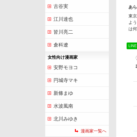
古谷実
あら
東京
江川達也
よう
は何
皆川亮二
倉科遼
LIN
女性向け漫画家
安野モヨコ
円城寺マキ
新條まゆ
水波風南
北川みゆき
漫画家一覧へ