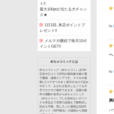
ト!!
最大100ptが当たる大チャン
ス★
1日1回､来店ポイントプ
by
レゼント!!
メルマガ継続で毎月10ポ
イントGET!!
へ
めちゃコミックとは
めちゃコミック（めちゃコミ）はCM・
by
広告や口コミで評判の国内最大級の電
子書籍・漫画ストアです。スマホの画
面に1コマずつ大きく表示するので読み
やすくて、わざわざ拡大しなくても片
手でサクサク操作できます。話題の新
作や感動の名作からめちゃコミック
（めちゃコミ）でしか読めないオリジ
興
ナル作品まで充実の品揃えで無料試し
読みも可能。気に入った漫画は1話30
パ
ポイント（30円相当）の値段から気軽