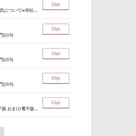
53pt
マニアック閑話 ■天日鷲命について/マニアック閑話 ■弓削氏について/●寺社プロフィール「鷲神社」
53pt
(1/3)
53pt
(2/3)
53pt
(3/3)
53pt
マニアック閑話/●寺社プロフィール「浅草寺」/後書き/電子版 おまけ/電子版おまけのおまけ