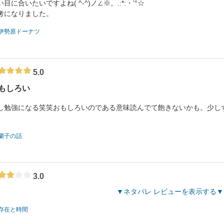
い目に合いたいですよね( ^-^)ノ∠※。.:*:・'°☆
考になりました。
伊勢原ドーナツ
5.0
もしろい
し勉強になる笑笑おもしろいのである意味読んでて飽きないかも。少し
蘭子の話
3.0
ネタバレ レビューを表示する
存在と時間