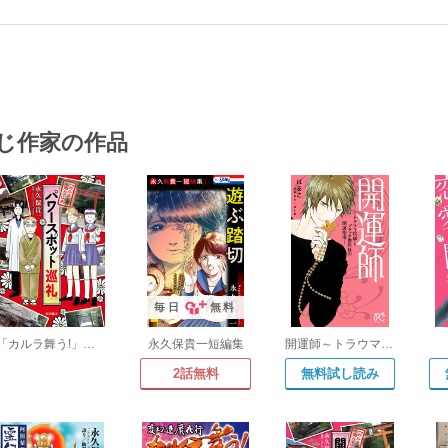
じ作家の作品
毎日
無料
「カルラ舞う!」式 パワースポット巡礼
永久保貴一短編集
開運師～トラウマ牧師とブラック書店員の開運指南～
2話無料
無料試し読み