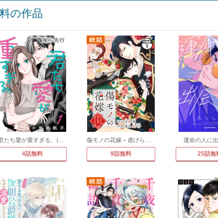
料の作品
君たち愛が重すぎる。(話売り)
傷モノの花嫁～虐げられた私が、皇國の鬼神に見初められた理由～ 分冊版
運命の人に
4話無料
9話無料
25話無