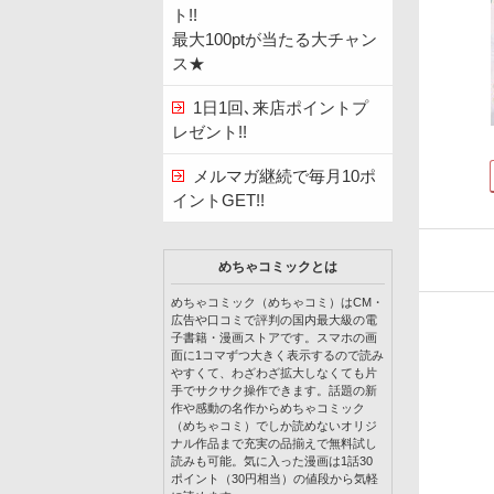
ト!!
最大100ptが当たる大チャン
ス★
1日1回､来店ポイントプ
レゼント!!
メルマガ継続で毎月10ポ
イントGET!!
めちゃコミックとは
めちゃコミック（めちゃコミ）はCM・
広告や口コミで評判の国内最大級の電
子書籍・漫画ストアです。スマホの画
面に1コマずつ大きく表示するので読み
やすくて、わざわざ拡大しなくても片
手でサクサク操作できます。話題の新
作や感動の名作からめちゃコミック
（めちゃコミ）でしか読めないオリジ
ナル作品まで充実の品揃えで無料試し
読みも可能。気に入った漫画は1話30
ポイント（30円相当）の値段から気軽