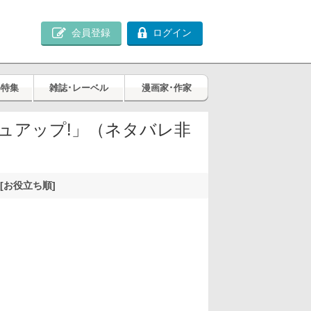
会員登録
ログイン
め特集
雑誌･レーベル
漫画家･作家
ュアップ!」（ネタバレ非
[お役立ち順]
)