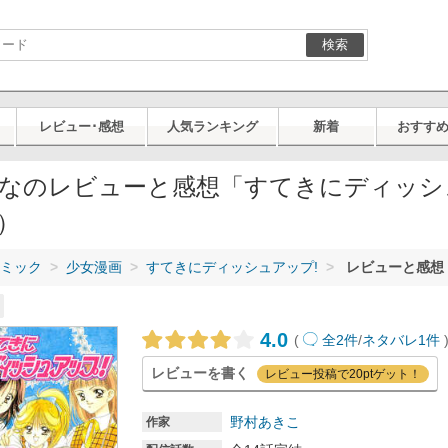
検索
レビュー･感想
人気ランキング
新着
おすす
なのレビューと感想「すてきにディッシ
）
ミック
少女漫画
すてきにディッシュアップ!
レビューと感想 
4.0
(
全2件
/
ネタバレ1件
レビューを書く
レビュー投稿で20ptゲット！
野村あきこ
作家