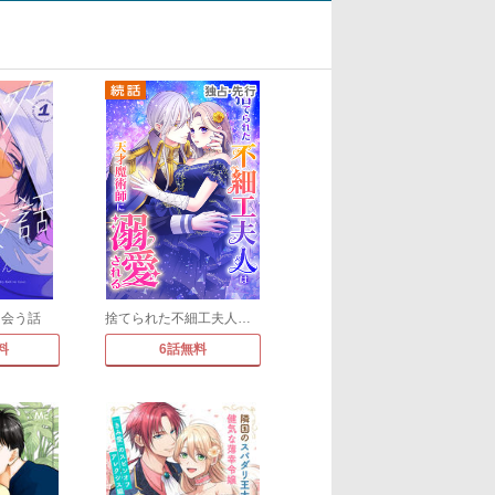
出会う話
捨てられた不細工夫人は天才魔術師に溺愛される
料
6話無料