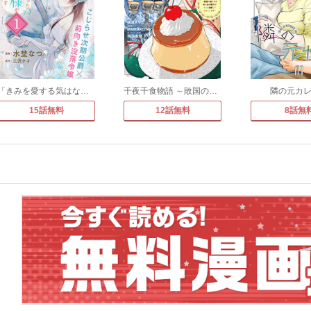
「きみを愛する気はない」と言った次期公爵様がなぜか溺愛してきます(単話版)
千夜千食物語 ～敗国の姫ですが氷の皇子殿下がどうも溺愛してくれています～
隣の元カ
15話無料
12話無料
8話無