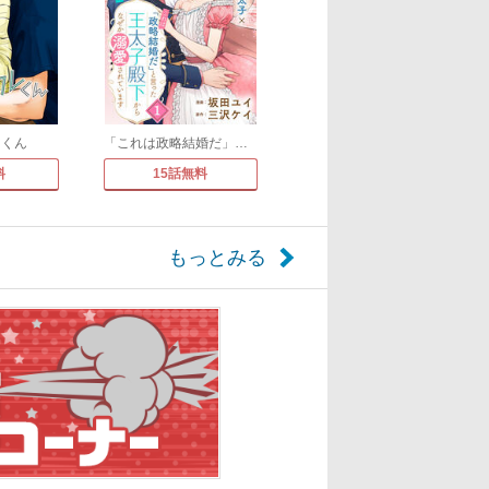
レくん
「これは政略結婚だ」と言った王太子殿下からなぜか溺愛されています(単話版)
料
15話無料
もっとみる