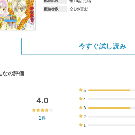
全14話完結
配信話数
全1巻完結
配信巻数
今すぐ試し読み
んなの評価
5
50%
4.0
4
0%
3
50%
2
2件
0%
1
0%