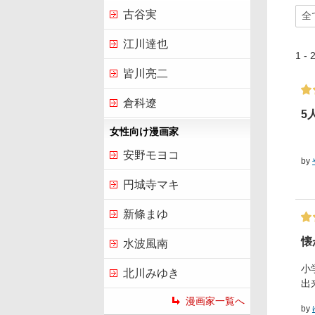
古谷実
江川達也
1 
皆川亮二
倉科遼
5
女性向け漫画家
安野モヨコ
by
円城寺マキ
新條まゆ
懐
水波風南
小
北川みゆき
出
漫画家一覧へ
by