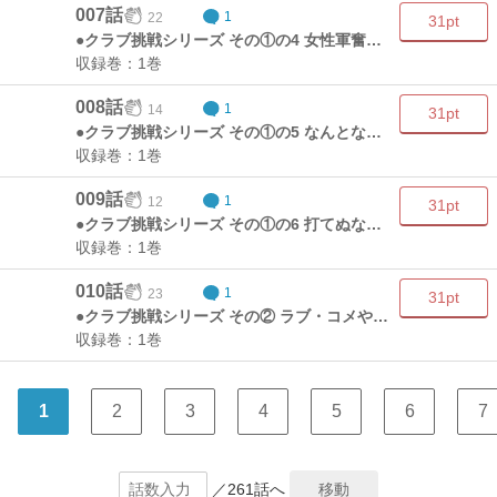
007話
22
1
31pt
●クラブ挑戦シリーズ その①の4 女性軍奮闘す!!の巻
収録巻：1巻
008話
14
1
31pt
●クラブ挑戦シリーズ その①の5 なんとなく超人野球の巻
収録巻：1巻
009話
12
1
31pt
●クラブ挑戦シリーズ その①の6 打てぬなら打ってみましょう! 変態野球の巻
収録巻：1巻
010話
23
1
31pt
●クラブ挑戦シリーズ その② ラブ・コメやってますか!?の巻
収録巻：1巻
1
2
3
4
5
6
7
／261話へ