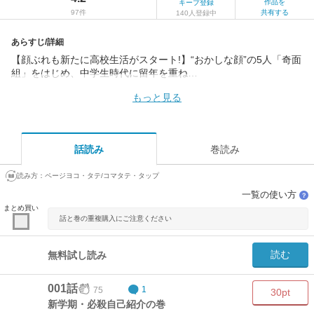
作品を
キープ登録
97件
共有する
140人登録中
あらすじ/詳細
【顔ぶれも新たに高校生活がスタート!】“おかしな顔”の5人「奇面
組」をはじめ、中学生時代に留年を重ね…
もっと見る
話読み
巻読み
読み方：
ページヨコ・タテ/コマタテ・タップ
一覧の使い方
？
まとめ買い
話と巻の重複購入にご注意ください
読む
無料試し読み
001話
75
1
30pt
新学期・必殺自己紹介の巻