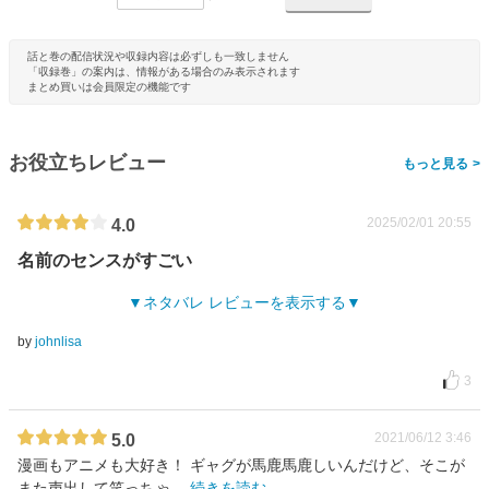
話と巻の配信状況や収録内容は必ずしも一致しません
「収録巻」の案内は、情報がある場合のみ表示されます
まとめ買いは会員限定の機能です
お役立ちレビュー
>
2025/02/01 20:55
4.0
名前のセンスがすごい
ネタバレ レビューを表示する
by
johnlisa
3
2021/06/12 3:46
5.0
漫画もアニメも大好き！ ギャグが馬鹿馬鹿しいんだけど、そこが
また声出して笑っちゃ
…
続きを読む