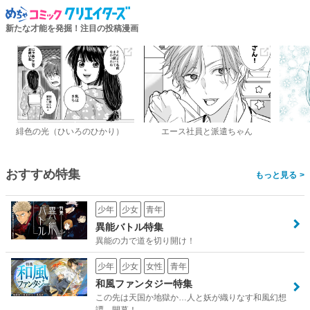
新たな才能を発掘！注目の投稿漫画
緋色の光（ひいろのひかり）
エース社員と派遣ちゃん
おすすめ特集
>
少年
少女
青年
異能バトル特集
異能の力で道を切り開け！
少年
少女
女性
青年
和風ファンタジー特集
この先は天国か地獄か…人と妖が織りなす和風幻想
譚、開幕！