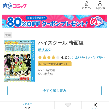
ログイン
会員登録
完結
ハイスクール!奇面組
新沢基栄
4.2
(
全97件
/
ネタバレ23件
)
レビュー
投稿で20pt
ゲット！
全261話完結
全20巻完結
今すぐ試し読み
レビュー
4.2