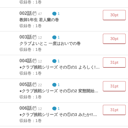
収録巻：1巻
002話
47
1
30pt
教師1年生 若人蘭の巻
収録巻：1巻
003話
12
1
30pt
クラブよいとこ 一度はおいでの巻
収録巻：1巻
004話
12
1
31pt
●クラブ挑戦シリーズ その①の1 よろしく!珍野球部の巻
収録巻：1巻
005話
22
1
31pt
●クラブ挑戦シリーズ その①の2 変態開始の巻
収録巻：1巻
006話
12
1
31pt
●クラブ挑戦シリーズ その①の3 みたか!!変態投法の巻
収録巻：1巻