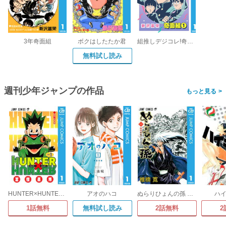
3年奇面組
ボクはしたたか君
組推しデジコレ!奇面組
無料試し読み
週刊少年ジャンプの作品
>
HUNTER×HUNTER モノクロ版
アオのハコ
ぬらりひょんの孫 モノクロ版
ハイ
1話無料
無料試し読み
2話無料
2