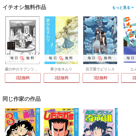
イチオシ無料作品
>
毎日
無料
毎日
無料
毎日
無料
毎日
霧の中のラプンツェル
夢少女ネムリ
百万畳ラビリンス
ユ
2話無料
2話無料
3話無料
2
同じ作家の作品