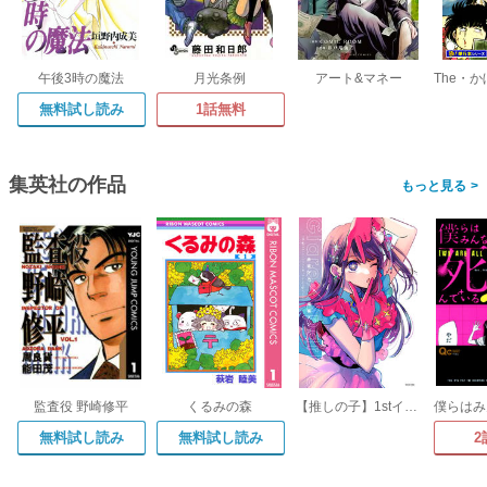
午後3時の魔法
月光条例
アート&マネー
無料試し読み
1話無料
集英社の作品
>
監査役 野崎修平
くるみの森
【推しの子】1stイラスト集 Glare×Sparkle
無料試し読み
無料試し読み
2