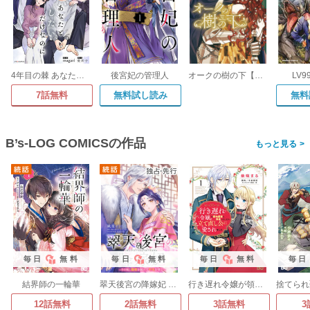
4年目の棘 あなたとしたいだけなのに
後宮妃の管理人
オークの樹の下【単行本版】
LV
7話無料
無料試し読み
無料
B’s-LOG COMICSの作品
>
毎日
無料
毎日
無料
毎日
無料
毎日
結界師の一輪華
翠天後宮の降嫁妃 ～その妃、寵愛を競わず平凡を望む～
行き遅れ令嬢が領地経営に奔走していたら立て直し公に愛されました
12話無料
2話無料
3話無料
3