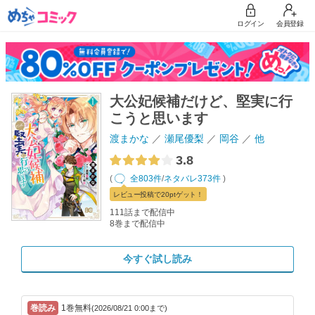
ログイン
会員登録
大公妃候補だけど、堅実に行
こうと思います
渡まかな
瀬尾優梨
岡谷
他
3.8
(
全803件
/
ネタバレ373件
)
レビュー
投稿で20pt
ゲット！
111話まで配信中
8巻まで配信中
今すぐ試し読み
1巻無料
(2026/08/21 0:00まで)