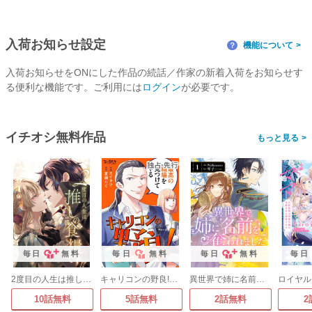
入荷お知らせ設定
機能について
？
入荷お知らせをONにした作品の続話／作家の新着入荷をお知らせす
る便利な機能です。ご利用には
ログイン
が必要です。
イチオシ無料作品
>
毎日
無料
毎日
無料
毎日
無料
毎日
2度目の人生は推しの食糧です!?
キャリコンの野良!～最高の職探し～
異世界で姉に名前を奪われました
10話無料
5話無料
2話無料
2