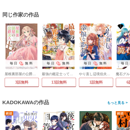
同じ作家の作品
毎日
無料
毎日
無料
毎日
無料
毎日
屋根裏部屋の公爵夫人
最強の鑑定士って誰のこと?
やり直し辺境伯夫人の幸福な誤算 THE COMIC
3話無料
13話無料
1話無料
6
KADOKAWAの作品
>