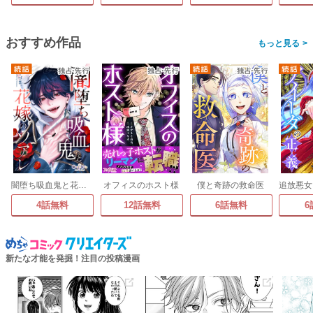
おすすめ作品
>
闇堕ち吸血鬼と花嫁のソアレ
オフィスのホスト様
僕と奇跡の救命医
4話無料
12話無料
6話無料
6
新たな才能を発掘！注目の投稿漫画