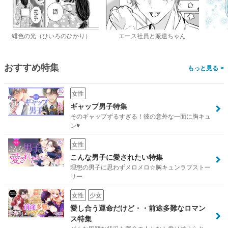
緋色の光（ひいろのひかり）
エース社員と派遣ちゃん
おすすめ特集
>
女性
ギャップ男子特集
そのギャップずるすぎる！彼の意外な一面に胸キュ
ン♥
女性
こんな男子に愛されたい特集
理想の男子に思わずメロメロ☆胸キュンラブストー
リー
女性
少女
愛し合う運命だけど・・前途多難なロマン
ス特集