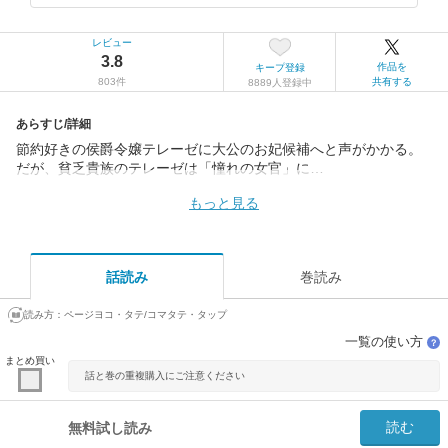
レビュー
3.8
作品を
キープ登録
803件
共有する
8889人登録中
あらすじ/詳細
節約好きの侯爵令嬢テレーゼに大公のお妃候補へと声がかかる。
だが、貧乏貴族のテレーゼは「憧れの女官」に…
もっと見る
話読み
巻読み
読み方：
ページヨコ・タテ/コマタテ・タップ
一覧の使い方
？
まとめ買い
話と巻の重複購入にご注意ください
読む
無料試し読み