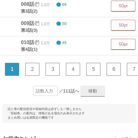
008話
1.0万
69
50pt
第3話(2)
009話
1.0万
50
50pt
第3話(3)
010話
1.0万
45
50pt
第4話(1)
1
2
3
4
5
6
7
／111話へ
話と巻の配信状況や収録内容は必ずしも一致しません
「収録巻」の案内は、情報がある場合のみ表示されます
まとめ買いは会員限定の機能です