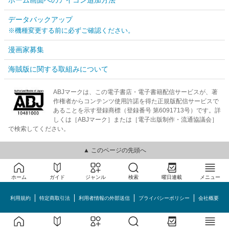
データバックアップ
※機種変更する前に必ずご確認ください。
漫画家募集
海賊版に関する取組みについて
ABJマークは、この電子書店・電子書籍配信サービスが、著
作権者からコンテンツ使用許諾を得た正規版配信サービスで
あることを示す登録商標（登録番号 第6091713号）です。詳
しくは［ABJマーク］または［電子出版制作・流通協議会］
で検索してください。
▲ このページの先頭へ
ホーム
ガイド
ジャンル
検索
曜日連載
メニュー
利用規約
特定商取引法
利用者情報の外部送信
プライバシーポリシー
会社概要
めちゃコミック©MechaComic, Inc.