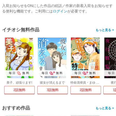
入荷お知らせをONにした作品の続話／作家の新着入荷をお知らせす
る便利な機能です。ご利用には
ログイン
が必要です。
イチオシ無料作品
>
毎日
無料
毎日
無料
毎日
無料
毎日
美子、頑張ります!
彼女が消えるまで
特命清掃員・まゆ ～社内の「クズ」を駆除します!～
夜
2話無料
3話無料
2話無料
1
おすすめ作品
>