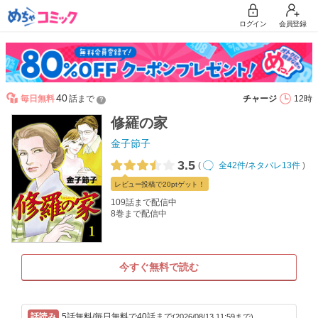
ログイン
会員登録
40
毎日無料
話まで
チャージ
12時
？
修羅の家
金子節子
3.5
(
全42件
/
ネタバレ13件
)
レビュー
投稿で20pt
ゲット！
109話まで配信中
8巻まで配信中
今すぐ無料で読む
5話無料/毎日無料で40話まで
(2026/08/13 11:59まで)