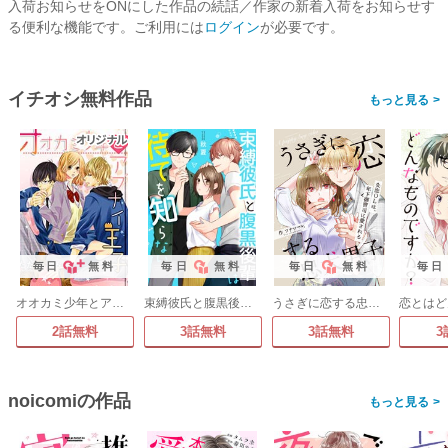
入荷お知らせをONにした作品の続話／作家の新着入荷をお知らせす
る便利な機能です。ご利用には
ログイン
が必要です。
イチオシ無料作品
>
毎日
無料
毎日
無料
毎日
無料
毎日
オオカミ少年とアブナイ王子
束縛彼氏と腹黒後輩は待てを知らない
うさぎに恋する忠犬男子～失恋OLは、年下御曹司に愛される～
2話無料
3話無料
3話無料
3
noicomiの作品
>