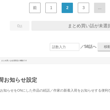
前
1
2
3
…
まとめ買い話が未選
0
話
／58話へ
まとめ買いは会員限定の機能です
荷お知らせ設定
お知らせをONにした作品の続話／作家の新着入荷をお知らせする便利