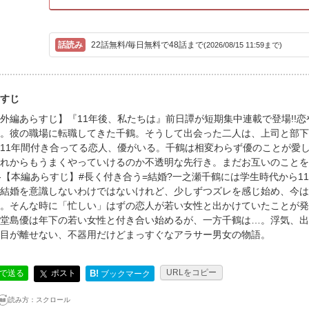
22話無料/毎日無料で48話まで
(2026/08/15 11:59まで)
すじ
外編あらすじ】『11年後、私たちは』前日譚が短期集中連載で登場!!
。彼の職場に転職してきた千鶴。そうして出会った二人は、上司と部下
11年間付き合ってる恋人、優がいる。千鶴は相変わらず優のことが愛
れからもうまくやっていけるのか不透明な先行き。まだお互いのことを知らない千鶴
----【本編あらすじ】#長く付き合う=結婚?一之瀬千鶴には学生時代から
結婚を意識しないわけではないけれど、少しずつズレを感じ始め、今は
。そんな時に「忙しい」はずの恋人が若い女性と出かけていたことが発
堂島優は年下の若い女性と付き合い始めるが、一方千鶴は…。浮気、出
目が離せない、不器用だけどまっすぐなアラサー男女の物語。
URLをコピー
ポスト
Eで送る
B!
ブックマーク
読み方：
スクロール