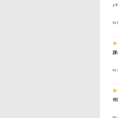
パ
by
課
by
何
by