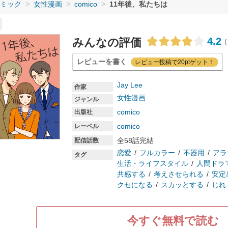
ミック
女性漫画
comico
11年後、私たちは
4.2
みんなの評価
(
レビューを書く
レビュー投稿で20ptゲット！
Jay Lee
作家
女性漫画
ジャンル
comico
出版社
comico
レーベル
全58話完結
配信話数
恋愛
フルカラー
不器用
アラ
タグ
生活・ライフスタイル
人間ドラ
共感する
考えさせられる
安定
クセになる
スカッとする
じれ
今すぐ無料で読む