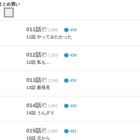
まとめ買い
011話
2,989
459
11話 やってみたかった
012話
3,265
458
12話 私も…
013話
3,296
450
13話 新発見
014話
2,801
400
14話 うんざり
015話
2,990
481
15話 元から