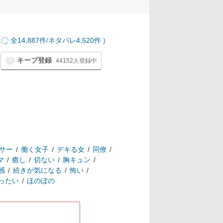
全14,887件
/
ネタバレ4,520件
)
キープ登録
44152人登録中
サー
働く女子
デキる女
同僚
マ
癒し
切ない
胸キュン
感
続きが気になる
怖い
ったい
ほのぼの