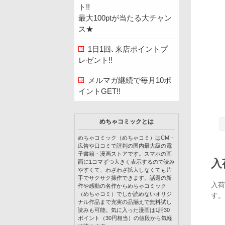
ト!!
最大100ptが当たる大チャン
ス★
1日1回､来店ポイントプ
レゼント!!
メルマガ継続で毎月10ポ
イントGET!!
めちゃコミックとは
めちゃコミック（めちゃコミ）はCM・
広告や口コミで評判の国内最大級の電
子書籍・漫画ストアです。スマホの画
入
面に1コマずつ大きく表示するので読み
やすくて、わざわざ拡大しなくても片
手でサクサク操作できます。話題の新
入荷
作や感動の名作からめちゃコミック
（めちゃコミ）でしか読めないオリジ
す。
ナル作品まで充実の品揃えで無料試し
読みも可能。気に入った漫画は1話30
ポイント（30円相当）の値段から気軽