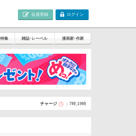
会員登録
ログイン
め特集
雑誌･レーベル
漫画家･作家
チャージ
7時,19時