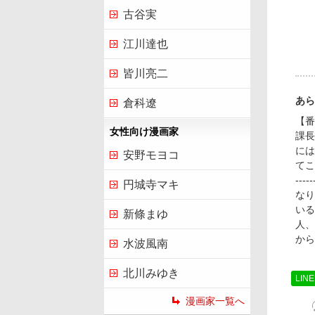
古谷実
江川達也
皆川亮二
あら
倉科遼
【番
女性向け漫画家
課長
には
安野モヨコ
てこ
--
円城寺マキ
なり
いる
新條まゆ
人、
から
水波風南
北川みゆき
LIN
漫画家一覧へ