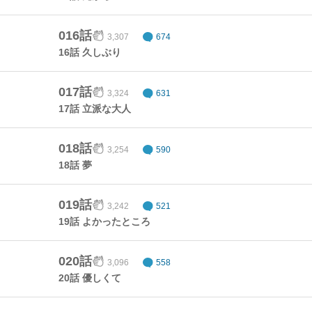
016話
3,307
674
16話 久しぶり
017話
3,324
631
17話 立派な大人
018話
3,254
590
18話 夢
019話
3,242
521
19話 よかったところ
020話
3,096
558
20話 優しくて