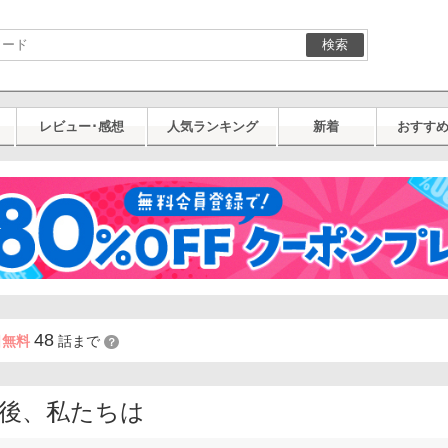
検索
レビュー･感想
人気ランキング
新着
おすす
48
日無料
話まで
？
年後、私たちは