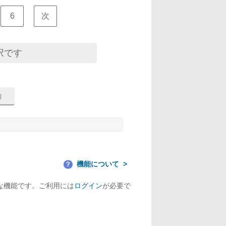
6
次
択です
機能について
？
な機能です。ご利用には
ログイン
が必要で