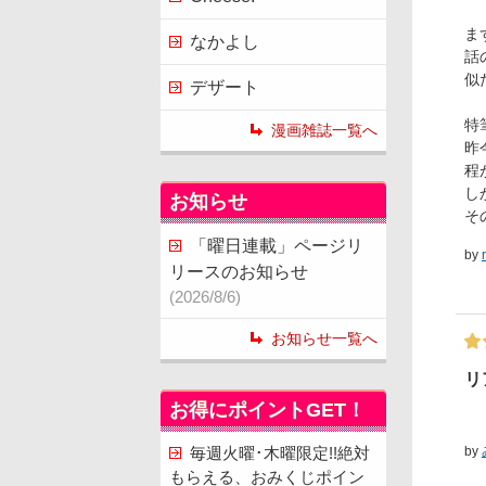
ま
なかよし
話
似
デザート
特
漫画雑誌一覧へ
昨
程
し
お知らせ
そ
「曜日連載」ページリ
by
リースのお知らせ
(2026/8/6)
お知らせ一覧へ
リ
お得にポイントGET！
by
毎週火曜･木曜限定!!絶対
もらえる、おみくじポイン