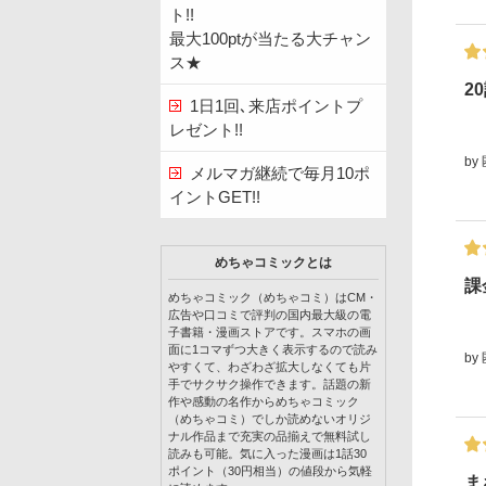
ト!!
最大100ptが当たる大チャン
ス★
2
1日1回､来店ポイントプ
レゼント!!
by
メルマガ継続で毎月10ポ
イントGET!!
めちゃコミックとは
課
めちゃコミック（めちゃコミ）はCM・
広告や口コミで評判の国内最大級の電
子書籍・漫画ストアです。スマホの画
面に1コマずつ大きく表示するので読み
by
やすくて、わざわざ拡大しなくても片
手でサクサク操作できます。話題の新
作や感動の名作からめちゃコミック
（めちゃコミ）でしか読めないオリジ
ナル作品まで充実の品揃えで無料試し
読みも可能。気に入った漫画は1話30
ポイント（30円相当）の値段から気軽
ま