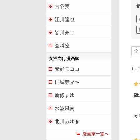
古谷実
江川達也
皆川亮二
倉科遼
女性向け漫画家
1 -
安野モヨコ
円城寺マキ
続
新條まゆ
水波風南
by
北川みゆき
漫画家一覧へ