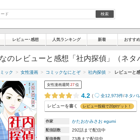
検索
レビュー･感想
人気ランキング
新着
おすす
なのレビューと感想「社内探偵」（ネタ
ミック
女性漫画
コミックなにとぞ
社内探偵
レビューと感
女性漫画週間
27
位
4.2
(
全12,973件
/
ネタバレ
レビューを書く
レビュー投稿で20ptゲット！
かたおかみさお
egumi
作家
292話まで配信中
配信話数
73巻まで配信中
配信巻数