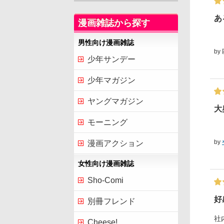
あ
漫画雑誌から探す
男性向け漫画雑誌
by
少年サンデー
少年マガジン
ヤングマガジン
大
モーニング
by
漫画アクション
女性向け漫画雑誌
Sho-Comi
好
別冊フレンド
社
Cheese!