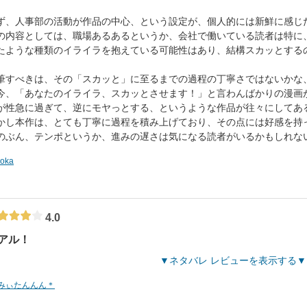
ず、人事部の活動が作品の中心、という設定が、個人的には新鮮に感じ
の内容としては、職場あるあるというか、会社で働いている読者は特に
たような種類のイライラを抱えている可能性はあり、結構スカッとする
筆すべきは、その「スカッと」に至るまでの過程の丁寧さではないかな
今、「あなたのイライラ、スカッとさせます！」と言わんばかりの漫画
が性急に過ぎて、逆にモヤっとする、というような作品が往々にしてあ
かし本作は、とても丁寧に過程を積み上げており、その点には好感を持
のぶん、テンポというか、進みの遅さは気になる読者がいるかもしれな
roka
4.0
アル！
ネタバレ レビューを表示する
みぃたんんん＊