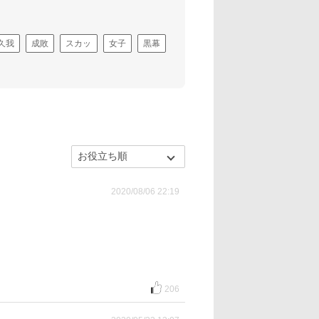
久我
成敗
スカッ
女子
黒幕
2020/08/06 22:19
206