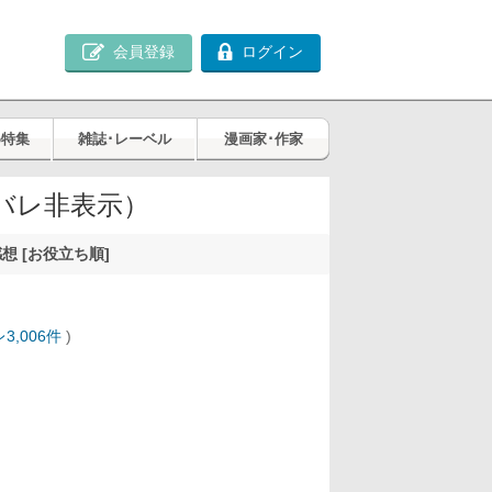
会員登録
ログイン
め特集
雑誌･レーベル
漫画家･作家
バレ非表示）
想 [お役立ち順]
3,006件
)