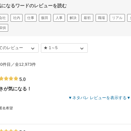
気になるワードのレビューを読む
会社
社内
仕事
飯田
人事
解決
最初
職場
リアル
探偵
 10件目／全12,973件
5.0
きが気になる！
ネタバレ レビューを表示する
 匿名希望