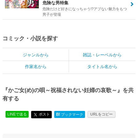
危険な男特集
危険だけど好きになっちゃう!?アブない魅力をもつ
男子が登場
コミック・小説を探す
ジャンルから
雑誌・レーベルから
作家名から
タイトル名から
『かご女(め)の唄～祝福されない妊婦の哀歌～』を共
有する
LINEで送る
ポスト
B!
URLをコピー
ブックマーク