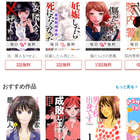
毎日
無料
毎日
無料
毎日
無料
毎日
汝、隣人を×せよ。
妊娠したら死にたくなった～産褥期精神病～
傷だらけの悪魔
2話無料
2話無料
15話無料
4
おすすめ作品
>