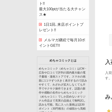
ト!!
最大100ptが当たる大チャン
ス★
1日1回､来店ポイントプ
レゼント!!
メルマガ継続で毎月10ポ
イントGET!!
めちゃコミックとは
入
めちゃコミック（めちゃコミ）はCM・
入荷
広告や口コミで評判の国内最大級の電
子書籍・漫画ストアです。スマホの画
す。
面に1コマずつ大きく表示するので読み
やすくて、わざわざ拡大しなくても片
手でサクサク操作できます。話題の新
作や感動の名作からめちゃコミック
み
（めちゃコミ）でしか読めないオリジ
ナル作品まで充実の品揃えで無料試し
読みも可能。気に入った漫画は1話30
ポイント（30円相当）の値段から気軽