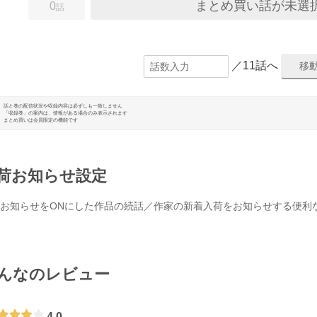
まとめ買い話が未選
0
話
／11話へ
話と巻の配信状況や収録内容は必ずしも一致しません
「収録巻」の案内は、情報がある場合のみ表示されます
まとめ買いは会員限定の機能です
荷お知らせ設定
お知らせをONにした作品の続話／作家の新着入荷をお知らせする便利
んなのレビュー
4.0