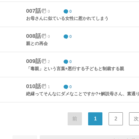
007話
0
0
お母さんに似ている女性に惹かれてしまう
008話
0
0
親との再会
009話
2
0
「毒親」という言葉+悪行する子どもと制裁する親
010話
1
0
絶縁ってそんなにダメなことですか?+解説母さん、素通
前
1
2
次