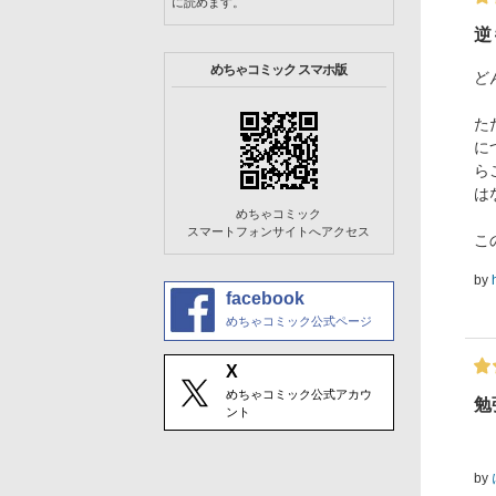
に読めます。
逆
めちゃコミック スマホ版
ど
た
に
ら
は
めちゃコミック
スマートフォンサイトへアクセス
こ
by
facebook
めちゃコミック公式ページ
X
めちゃコミック公式アカウ
勉
ント
by