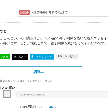
2話無料/毎日無料で6話まで
すじ
がしんどい」の田房永子が、“その後”の母子関係を描いた最新エッセ
へ捧げます。自分が壊れるまで、親子関係を続けなくてもいいのです。
URLをコピー
ポスト
Eで送る
B!
ブックマーク
話読み
読み方：
ページヨコ・タテ/コマタテ・タップ
まとめ買い
話と巻の重複購入にご注意ください
001話
143
0