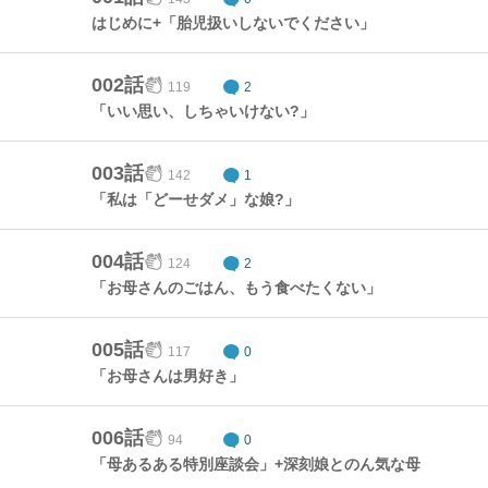
はじめに+「胎児扱いしないでください」
002話
119
2
「いい思い、しちゃいけない?」
003話
142
1
「私は「どーせダメ」な娘?」
004話
124
2
「お母さんのごはん、もう食べたくない」
005話
117
0
「お母さんは男好き」
006話
94
0
「母あるある特別座談会」+深刻娘とのん気な母