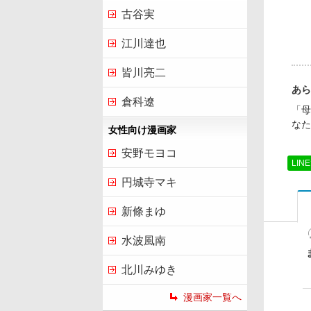
古谷実
江川達也
皆川亮二
あら
倉科遼
「母
なた
女性向け漫画家
安野モヨコ
LIN
円城寺マキ
新條まゆ
水波風南
北川みゆき
漫画家一覧へ