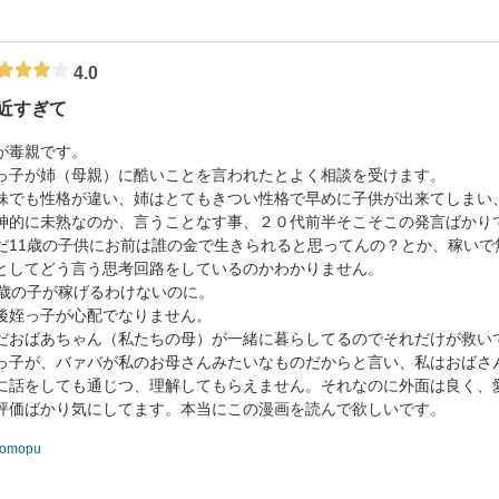
4.0
近すぎて
が毒親です。
っ子が姉（母親）に酷いことを言われたとよく相談を受けます。
妹でも性格が違い、姉はとてもきつい性格で早めに子供が出来てしまい
神的に未熟なのか、言うことなす事、２０代前半そこそこの発言ばかり
だ11歳の子供にお前は誰の金で生きられると思ってんの？とか、稼いで
としてどう言う思考回路をしているのかわかりません。
1歳の子が稼げるわけないのに。
後姪っ子が心配でなりません。
だおばあちゃん（私たちの母）が一緒に暮らしてるのでそれだけが救い
っ子が、バァバが私のお母さんみたいなものだからと言い、私はおばさ
に話をしても通じつ、理解してもらえません。それなのに外面は良く、
評価ばかり気にしてます。本当にこの漫画を読んで欲しいです。
tomopu