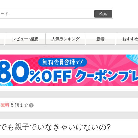
検索
レビュー･感想
人気ランキング
新着
おすす
6
日無料
話まで
？
でも親子でいなきゃいけないの?