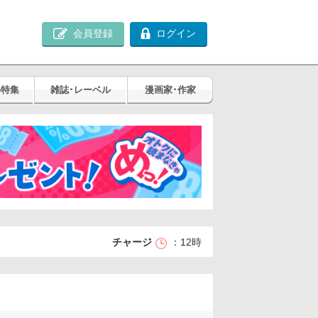
会員登録
ログイン
め特集
雑誌･レーベル
漫画家･作家
チャージ
12時