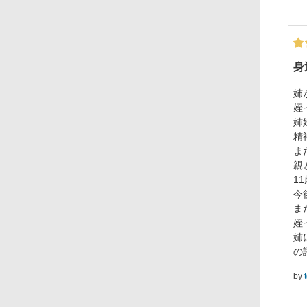
身
姉
姪
姉
精
ま
親
1
今
ま
姪
姉
の
by