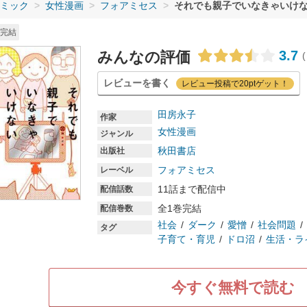
ミック
女性漫画
フォアミセス
それでも親子でいなきゃいけな
完結
3.7
みんなの評価
(
レビューを書く
レビュー投稿で20ptゲット！
田房永子
作家
女性漫画
ジャンル
秋田書店
出版社
フォアミセス
レーベル
11話まで配信中
配信話数
全1巻完結
配信巻数
社会
ダーク
愛憎
社会問題
タグ
子育て・育児
ドロ沼
生活・ラ
今すぐ無料で読む