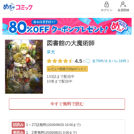
ログイン
会員登録
図書館の大魔術師
泉光
4.5
(
全79件
/
ネタバレ16件
)
レビュー
投稿で20pt
ゲット！
133話まで配信中
10巻まで配信中
今すぐ無料で読む
1～27話無料
(2026/08/20 10:00まで)
1、2巻無料
(2026/08/21 0:00まで)