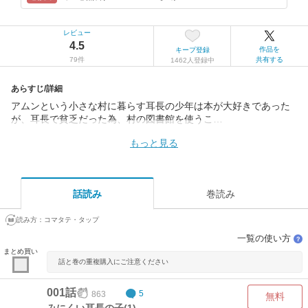
レビュー
4.5
作品を
キープ登録
79件
共有する
1462人登録中
あらすじ/詳細
アムンという小さな村に暮らす耳長の少年は本が大好きであった
が、耳長で貧乏だった為、村の図書館を使うこ…
もっと見る
話読み
巻読み
読み方：
コマタテ・タップ
一覧の使い方
？
まとめ買い
話と巻の重複購入にご注意ください
001話
863
5
無料