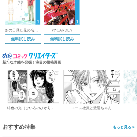
あの日見た花の名前を僕達はまだ知らない。
7thGARDEN
無料試し読み
無料試し読み
新たな才能を発掘！注目の投稿漫画
緋色の光（ひいろのひかり）
エース社員と派遣ちゃん
おすすめ特集
>