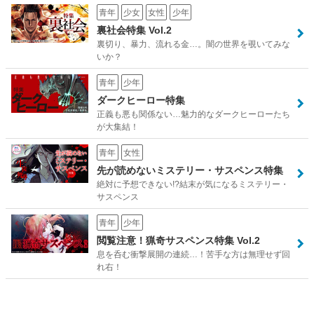
青年
少女
女性
少年
裏社会特集 Vol.2
裏切り、暴力、流れる金…。闇の世界を覗いてみな
いか？
青年
少年
ダークヒーロー特集
正義も悪も関係ない…魅力的なダークヒーローたち
が大集結！
青年
女性
先が読めないミステリー・サスペンス特集
絶対に予想できない!?結末が気になるミステリー・
サスペンス
青年
少年
閲覧注意！猟奇サスペンス特集 Vol.2
息を呑む衝撃展開の連続…！苦手な方は無理せず回
れ右！