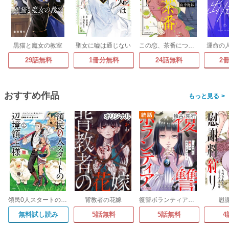
黒猫と魔女の教室
聖女に嘘は通じない
この恋、茶番につき!?
運命の
29話無料
1冊分無料
24話無料
2
おすすめ作品
>
領民0人スタートの辺境領主様 ～青のディアスと蒼角の乙女～
背教者の花嫁
復讐ボランティア～この世に救いはありますか?～
慰
無料試し読み
5話無料
5話無料
4