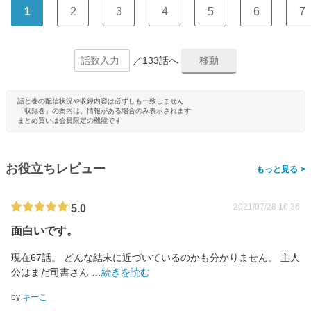
1
2
3
4
5
6
7
／133話へ
話と巻の配信状況や収録内容は必ずしも一致しません
「収録巻」の案内は、情報がある場合のみ表示されます
まとめ買いは会員限定の機能です
お役立ちレビュー
>
2021/07/28 10:36
5.0
面白いです。
現在67話。 どんな結末に近づいているのかも分かりません。 主人
公はまだ司書さん
…
続きを読む
by
キーこ