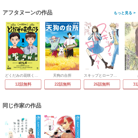
アフタヌーンの作品
>
どくだみの花咲くころ
天狗の台所
スキップとローファー
12話無料
22話無料
26話無料
3
同じ作家の作品