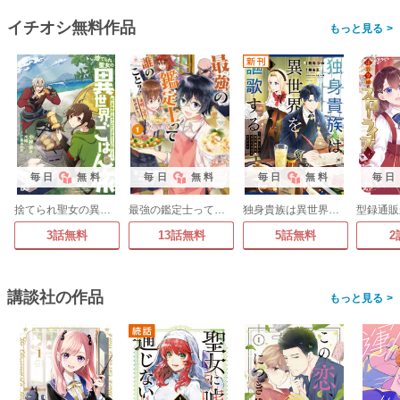
イチオシ無料作品
>
毎日
無料
毎日
無料
毎日
無料
毎日
捨てられ聖女の異世界ごはん旅 隠れスキルでキャンピングカーを召喚しました
最強の鑑定士って誰のこと?
独身貴族は異世界を謳歌する ～結婚しない男の優雅なおひとりさまライフ～
3話無料
13話無料
5話無料
2
講談社の作品
>