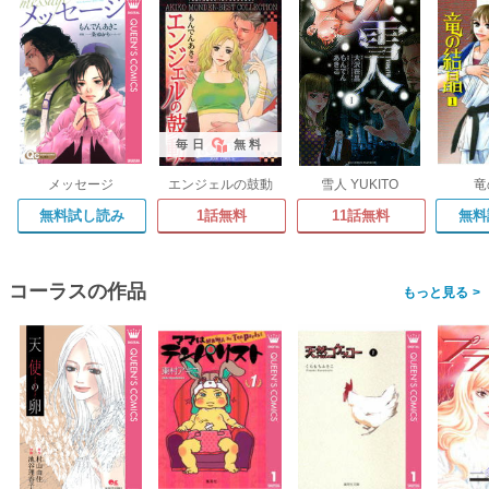
毎日
無料
メッセージ
エンジェルの鼓動
雪人 YUKITO
竜
無料試し読み
1話無料
11話無料
無料
コーラスの作品
>