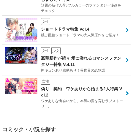
話題の新作入荷♪フルカラーのファンタジー漫画を
チェック！
女性
ショートドラマ特集 Vol.4
独占配信ショートドラマの大人気原作をご紹介！
女性
少女
豪華新作が続々 愛に溢れるロマンスファン
タジー特集 Vol.11
胸キュンあり感動あり！異世界の恋物語
女性
偽り…契約…ワケありから始まる2人特集 V
ol.2
ワケありな出会いから、本気の愛を育むラブストー
リー。
コミック・小説を探す