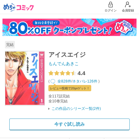
ログイン
会員登録
完結
アイスエイジ
もんでんあきこ
4.4
(
全828件
/
ネタバレ126件
)
レビュー
投稿で20pt
ゲット！
全117話完結
全10巻完結
この作品のシリーズ一覧(2件)
今すぐ試し読み