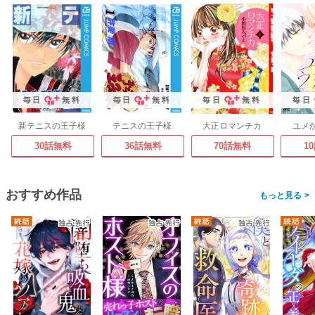
毎日
無料
毎日
無料
毎日
無料
毎日
新テニスの王子様
テニスの王子様
大正ロマンチカ
ユメ
30話無料
36話無料
70話無料
1
おすすめ作品
>