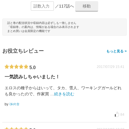
／117話へ
話と巻の配信状況や収録内容は必ずしも一致しません
「収録巻」の案内は、情報がある場合のみ表示されます
まとめ買いは会員限定の機能です
お役立ちレビュー
>
2017/07/29 15:41
5.0
一気読みしちゃいました！
エロスの種子からはいって、タカ、雪人、ワーキングガールどれ
も良かったので、作家買
…
続きを読む
by
ﾐﾙｯﾋ☆
84