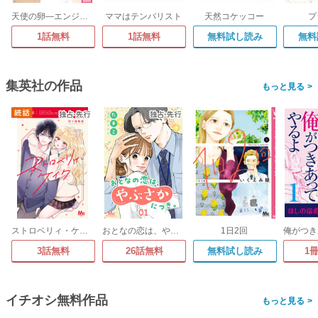
天使の卵―エンジェルス・エッグ―
ママはテンパリスト
天然コケッコー
プ
1話無料
1話無料
無料試し読み
無料
集英社の作品
>
ストロベリィ・ケイク 別マ連載版
おとなの恋は、やぶさかにつき。
1日2回
3話無料
26話無料
無料試し読み
1
イチオシ無料作品
>