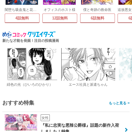
闇堕ち吸血鬼と花嫁のソアレ
オフィスのホスト様
僕と奇跡の救命医
4話無料
12話無料
6話無料
6
新たな才能を発掘！注目の投稿漫画
緋色の光（ひいろのひかり）
エース社員と派遣ちゃん
おすすめ特集
>
女性
『私に忠実な悪辣公爵様』話題の新作入荷
しました！特集