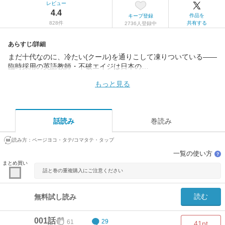
レビュー
4.4
作品を
キープ登録
828件
共有する
2736人登録中
あらすじ/詳細
まだ十代なのに、冷たい(クール)を通りこして凍りついている――
臨時採用の英語教師・不破エイジは日本の…
もっと見る
話読み
巻読み
読み方：
ページヨコ・タテ/コマタテ・タップ
一覧の使い方
？
まとめ買い
話と巻の重複購入にご注意ください
読む
無料試し読み
001話
61
29
41pt