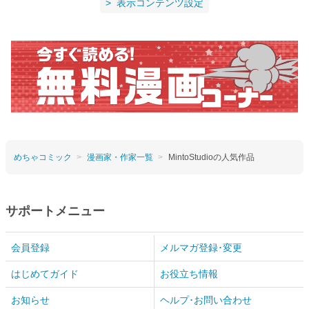
表示コンテンツ設定
めちゃコミック
漫画家・作家一覧
MintoStudioの人気作品
サポートメニュー
会員登録
メルマガ登録･変更
はじめてガイド
お役立ち情報
お知らせ
ヘルプ･お問い合わせ