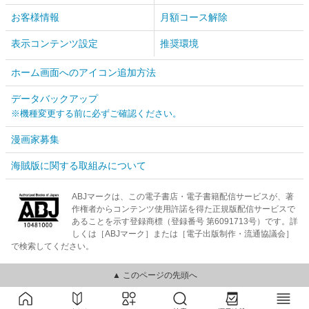
お客様情報
月額コース解除
表示コンテンツ設定
推奨環境
ホーム画面へのアイコン追加方法
データバックアップ
※機種変更する前に必ずご確認ください。
漫画家募集
海賊版に関する取組みについて
ABJマークは、この電子書店・電子書籍配信サービスが、著
作権者からコンテンツ使用許諾を得た正規版配信サービスで
あることを示す登録商標（登録番号 第6091713号）です。詳
しくは［ABJマーク］または［電子出版制作・流通協議会］
で検索してください。
▲ このページの先頭へ