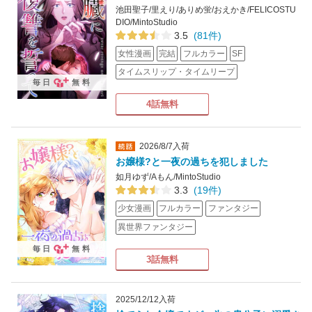
池田聖子/里えり/ありめ蛍/おえかき/FELICOSTU
DIO/MintoStudio
3.5
(81件)
女性漫画
完結
フルカラー
SF
タイムスリップ・タイムリープ
毎日
無料
4話無料
2026/8/7入荷
お嬢様?と一夜の過ちを犯しました
如月ゆず/Aもん/MintoStudio
3.3
(19件)
少女漫画
フルカラー
ファンタジー
異世界ファンタジー
毎日
無料
3話無料
2025/12/12入荷