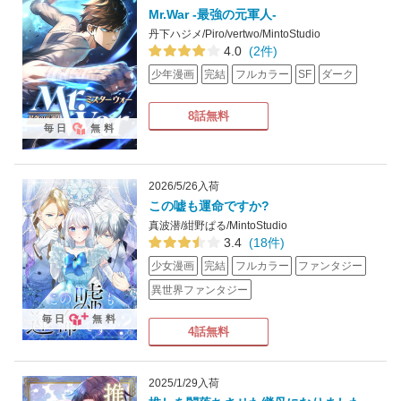
Mr.War -最強の元軍人-
丹下ハジメ/Piro/vertwo/MintoStudio
4.0
(2件)
少年漫画
完結
フルカラー
SF
ダーク
8話無料
毎日
無料
2026/5/26入荷
この嘘も運命ですか?
真波潜/紺野ぱる/MintoStudio
3.4
(18件)
少女漫画
完結
フルカラー
ファンタジー
異世界ファンタジー
毎日
無料
4話無料
2025/1/29入荷