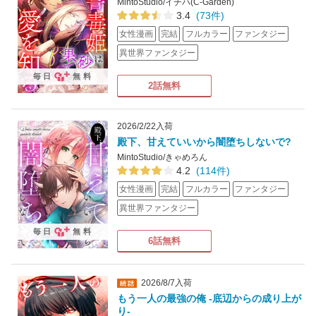
MintoStudio/イチハ(C-Garden)
3.4
(73件)
女性漫画
完結
フルカラー
ファンタジー
異世界ファンタジー
毎日
無料
2話無料
2026/2/22入荷
殿下、甘えていいから闇堕ちしないで?
MintoStudio/きゃめろん
4.2
(114件)
女性漫画
完結
フルカラー
ファンタジー
異世界ファンタジー
毎日
無料
6話無料
2026/8/7入荷
もう一人の最強の俺 -底辺からの成り上が
り-