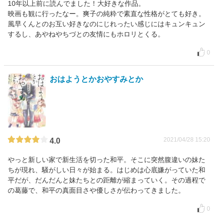
10年以上前に読んでました！大好きな作品。
映画も観に行ったなー。爽子の純粋で素直な性格がとても好き。
風早くんとのお互い好きなのにじれったい感じにはキュンキュン
するし、あやねやちづとの友情にもホロリとくる。
0
おはようとかおやすみとか
2021/04/28 15:20
4.0
やっと新しい家で新生活を切った和平。そこに突然腹違いの妹た
ちが現れ、騒がしい日々が始まる。はじめは心底嫌がっていた和
平だが、だんだんと妹たちとの距離が縮まっていく。その過程で
の葛藤で、和平の真面目さや優しさが伝わってきました。
0