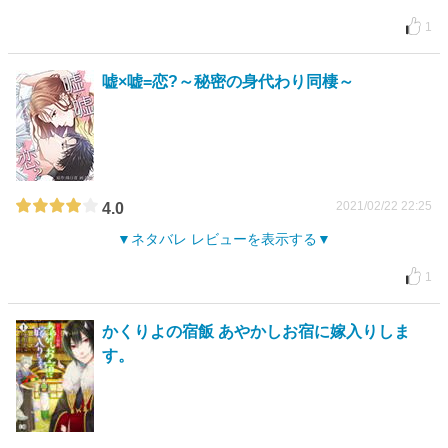
1
嘘×嘘=恋?～秘密の身代わり同棲～
2021/02/22 22:25
4.0
ネタバレ レビューを表示する
1
かくりよの宿飯 あやかしお宿に嫁入りしま
す。