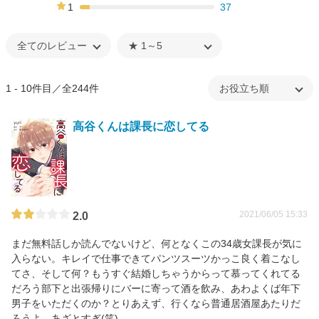
16%
1
37
7%
1 - 10件目／全244件
高谷くんは課長に恋してる
2021/06/05 15:33
2.0
まだ無料話しか読んでないけど、何となくこの34歳女課長が気に
入らない。キレイで仕事できてパンツスーツかっこ良く着こなし
てさ、そして何？もうすぐ結婚しちゃうからって慕ってくれてる
だろう部下と出張帰りにバーに寄って酒を飲み、あわよくば年下
男子をいただくのか？とりあえず、行くなら普通居酒屋あたりだ
ろうよ。あざとすぎ(笑)。