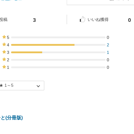
3
0
投稿
いいね獲得
5
0
0%
4
2
67%
3
1
33%
2
0
0%
1
0
0%
と(分冊版)