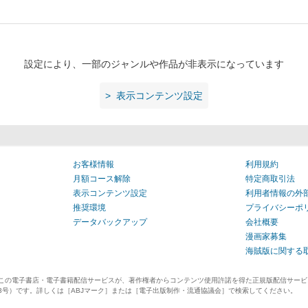
設定により、一部のジャンルや作品が非表示になっています
表示コンテンツ設定
お客様情報
利用規約
月額コース解除
特定商取引法
表示コンテンツ設定
利用者情報の外
推奨環境
プライバシーポ
データバックアップ
会社概要
漫画家募集
海賊版に関する
、この電子書店・電子書籍配信サービスが、著作権者からコンテンツ使用許諾を得た正規版配信サー
1713号）です。詳しくは［ABJマーク］または［電子出版制作・流通協議会］で検索してください。