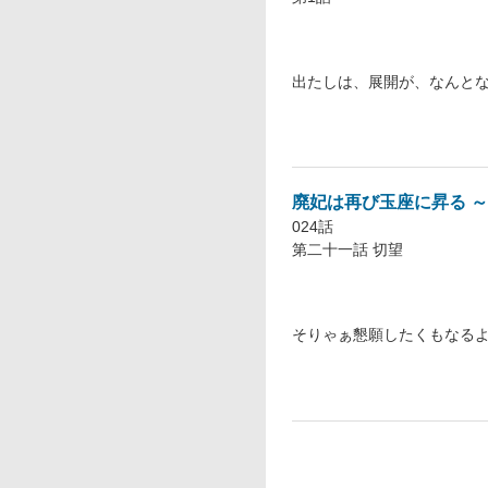
出たしは、展開が、なんと
廃妃は再び玉座に昇る 
024話
第二十一話 切望
そりゃぁ懇願したくもなる