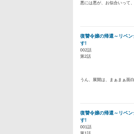
悪には悪が、お似合いって
復讐令嬢の帰還～リベン
す!
002話
第2話
うん、展開は、まぁまぁ面
復讐令嬢の帰還～リベン
す!
001話
第1話