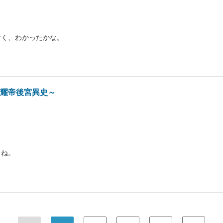
なく、わかったかな。
～耀帝後宮異史～
よね。