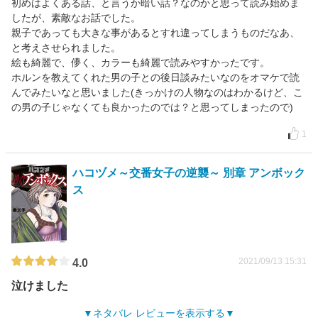
初めはよくある話、と言うか暗い話？なのかと思って読み始めま
したが、素敵なお話でした。
親子であっても大きな事があるとすれ違ってしまうものだなあ、
と考えさせられました。
絵も綺麗で、儚く、カラーも綺麗で読みやすかったです。
ホルンを教えてくれた男の子との後日談みたいなのをオマケで読
んでみたいなと思いました(きっかけの人物なのはわかるけど、こ
の男の子じゃなくても良かったのでは？と思ってしまったので)
1
ハコヅメ～交番女子の逆襲～ 別章 アンボック
ス
2021/09/13 15:31
4.0
泣けました
ネタバレ レビューを表示する