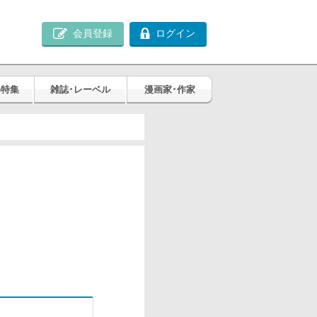
会員登録
ログイン
め特集
雑誌･レーベル
漫画家･作家