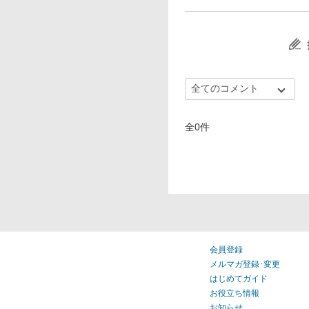
全0件
会員登録
メルマガ登録･変更
はじめてガイド
お役立ち情報
お知らせ