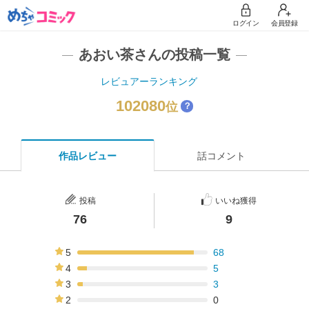
ログイン
会員登録
あおい茶さんの投稿一覧
レビュアーランキング
102080
位
？
作品レビュー
話コメント
投稿
いいね獲得
76
9
5
68
89%
4
5
7%
3
3
4%
2
0