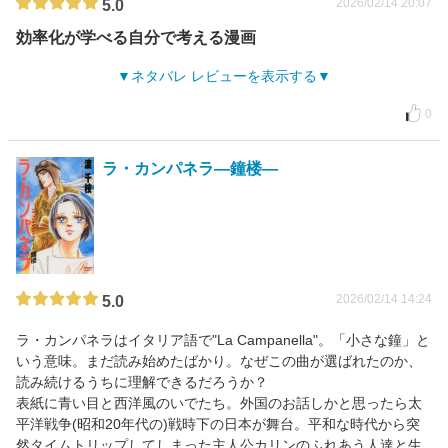
2026/02/14 20:07
5.0
効率化が学べる自分で考える漫画
ネタバレ レビューを表示する
0
ラ・カンパネラ―鐘楼―
2026/02/14 14:24
5.0
ラ・カンパネラはイタリア語で"La Campanella"。「小さな鐘」と
いう意味。まだ読み始めたばかり。なぜこの曲が選ばれたのか、
読み続けるうちに理解できるだろうか？
表紙に青い目と西洋風のいでたち。外国のお話しかと思ったら太
平洋戦争(昭和20年代の)戦時下の日本が舞台。平和な時代から突
然タイムトリップしてしまった主人公カリンのふれあう人達と生