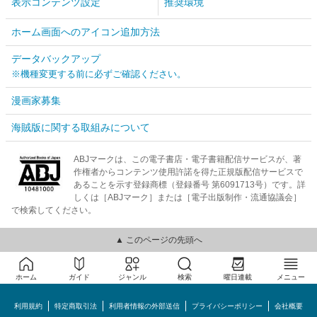
表示コンテンツ設定
推奨環境
ホーム画面へのアイコン追加方法
データバックアップ
※機種変更する前に必ずご確認ください。
漫画家募集
海賊版に関する取組みについて
ABJマークは、この電子書店・電子書籍配信サービスが、著
作権者からコンテンツ使用許諾を得た正規版配信サービスで
あることを示す登録商標（登録番号 第6091713号）です。詳
しくは［ABJマーク］または［電子出版制作・流通協議会］
で検索してください。
▲ このページの先頭へ
ホーム
ガイド
ジャンル
検索
曜日連載
メニュー
利用規約
特定商取引法
利用者情報の外部送信
プライバシーポリシー
会社概要