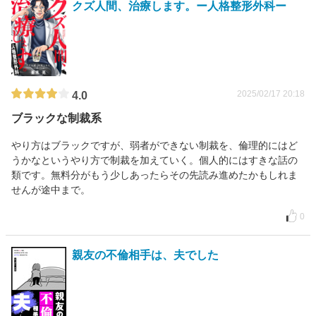
クズ人間、治療します。ー人格整形外科ー
2025/02/17 20:18
4.0
ブラックな制裁系
やり方はブラックですが、弱者ができない制裁を、倫理的にはど
うかなというやり方で制裁を加えていく。個人的にはすきな話の
類です。無料分がもう少しあったらその先読み進めたかもしれま
せんが途中まで。
0
親友の不倫相手は、夫でした