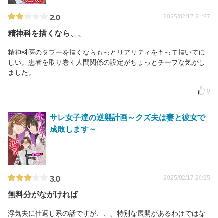
2025/02/17 21:37
2.0
精神科を描くなら、、
精神科医のタブーを描くならもっとリアリティをもって描いてほ
しい。患者を取り巻く人間関係の設定がちょっとチープな気がし
ました。
0
サレ女子達の逆襲計画～クズ夫は妻と彼女で
成敗します～
2025/02/17 20:35
3.0
無料分がながければ
浮気夫に仕返し系の話ですが、、、特別な展開があるわけではな