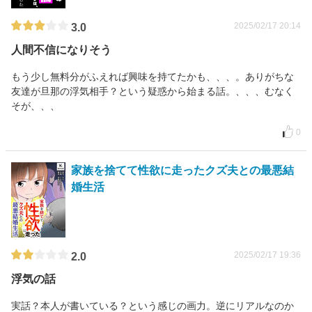
2025/02/17 20:14
3.0
人間不信になりそう
もう少し無料分がふえれば興味を持てたかも、、、。ありがちな
友達が旦那の浮気相手？という疑惑から始まる話。、、、むなく
そが、、、
0
家族を捨てて性欲に走ったクズ夫との最悪結
婚生活
2025/02/17 19:36
2.0
浮気の話
実話？本人が書いている？という感じの画力。逆にリアルなのか