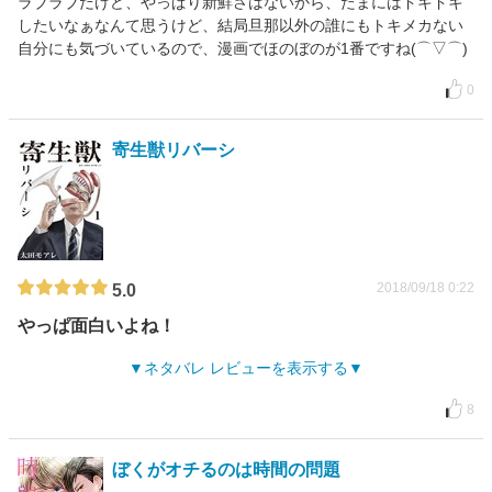
ラブラブだけど、やっぱり新鮮さはないから、たまにはドキドキ
したいなぁなんて思うけど、結局旦那以外の誰にもトキメカない
自分にも気づいているので、漫画でほのぼのが1番ですね(⌒▽⌒)
0
寄生獣リバーシ
2018/09/18 0:22
5.0
やっぱ面白いよね！
ネタバレ レビューを表示する
8
ぼくがオチるのは時間の問題